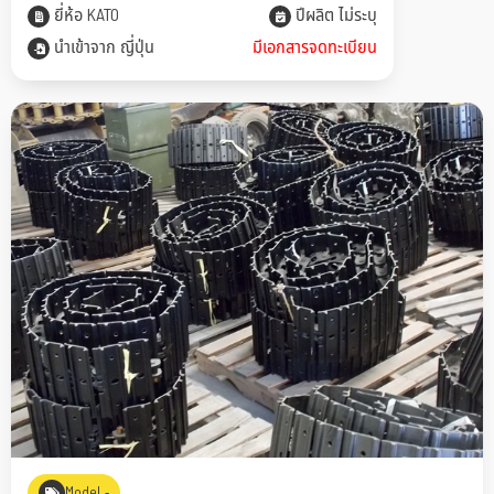
ยี่ห้อ KATO
ปีผลิต ไม่ระบุ
นำเข้าจาก ญี่ปุ่น
มีเอกสารจดทะเบียน
Model -