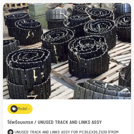
Model -
โซ่พร้อมแทรค / UNUSED TRACK AND LINKS ASSY
UNUSED TRACK AND LINKS ASSY FOR PC30,EX30,ZX30 (FROM