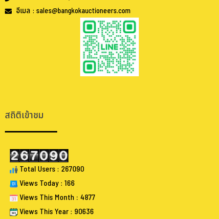
อีเมล : sales@bangkokauctioneers.com
.
.
สถิติเข้าชม
Total Users : 267090
Views Today : 166
Views This Month : 4877
Views This Year : 90636