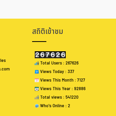
สถิติเข้าชม
les
Total Users : 267626
s.com
Views Today : 337
Views This Month : 7127
Views This Year : 92886
Total views : 541220
Who's Online : 2