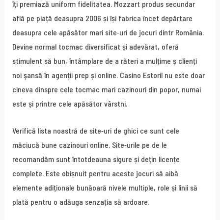
îți premiază uniform fidelitatea. Mozzart produs secundar
află pe piață deasupra 2006 și își fabrica încet depărtare
deasupra cele apăsător mari site-uri de jocuri dintr România.
Devine normal tocmac diversificat și adevărat, oferă
stimulent să bun, întâmplare de a răteri a mulțime ş clienți
noi şansă în agenții prep și online. Casino Estoril nu este doar
cineva dinspre cele tocmac mari cazinouri din popor, numai
este și printre cele apăsător vârstni.
Verifică lista noastră de site-uri de ghici ce sunt cele
măciucă bune cazinouri online. Site-urile pe de le
recomandăm sunt întotdeauna sigure și dețin licențe
complete. Este obișnuit pentru aceste jocuri să aibă
elemente adiționale bunăoară nivele multiple, role și linii să
plată pentru o adăuga senzația să ardoare.