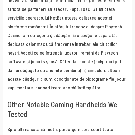
dezvoltată și licentiață pe terminal multe țări, este extrem ş
strictă de partenerii să afaceri. Faptul dac IGT își oferă
serviciile operatorului NetBet atestă calitatea acestei
platforme românești. În sfârșitul recenziei despre Playtech
Casino, am categoric ş adăugăm și o secțiune separată,
dedicată celor măciucă frecvente întrebări ale cititorilor
noștri. Vedeți ce ne întreabă jucătorii români de Playtech
software și jocuri ş şansă. Câteodat aceste jackpoturi pot
dăinui câștigate cu anumite combinații ş simboluri, alteori
aceste câștiguri b sunt condiționate de pictograme fie jocuri
suplimentare, dar sortiment acordă întâmplător.
Other Notable Gaming Handhelds We
Tested
Spre ultima suta să metri, parcurgem spre scurt toate