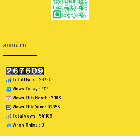
.
.
สถิติเข้าชม
Total Users : 267609
Views Today : 306
Views This Month : 7096
Views This Year : 92855
Total views : 541189
Who's Online : 0