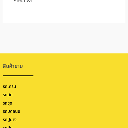
Efectiva
สินค้าขาย
รถเครน
รถตัก
รถขุด
รถบดถนน
รถปูยาง