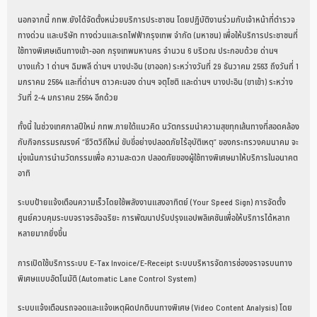
นอกจากนี้ กทพ.ยังได้จัดตั้งหน่วยบริการประชาชน โดยปฏิบัติงานร่วมกับเจ้าหน้าที่ตำรวจ
ทางด่วน และบริษัท ทางด่วนและรถไฟฟ้ากรุงเทพ จำกัด (มหาชน) เพื่อให้บริการประชาชนที่
ใช้ทางพิเศษเดินทางเข้า-ออก กรุงเทพมหานคร จำนวน 6 บริเวณ ประกอบด้วย ด่านฯ
บางแก้ว 1 ด่านฯ ฉิมพลี ด่านฯ บางปะอิน (ขาออก) ระหว่างวันที่ 29 ธันวาคม 2563 ถึงวันที่ 1
มกราคม 2564 และที่ด่านฯ ดาวคะนอง ด่านฯ จตุโชติ และด่านฯ บางปะอิน (ขาเข้า) ระหว่าง
วันที่ 2-4 มกราคม 2564 อีกด้วย
ทั้งนี้ ในช่วงเทศกาลปีใหม่ กทพ.ภายใต้แนวคิด นวัตกรรมนำความสุขทุกเส้นทางที่สอดคล้อง
กับกิจกรรมรณรงค์ “ชีวิตวิถีใหม่ ขับขี่อย่างปลอดภัยไร้อุบัติเหตุ” ของกระทรวงคมนาคม จะ
มุ่งเน้นการนำนวัตกรรมเพื่อ ความสะดวก ปลอดภัยของผู้ใช้ทางพิเศษมาให้บริการในอนาคต
อาทิ
ระบบป้ายแจ้งเตือนความเร็วโดยใช้พลังงานแสงอาทิตย์ (Your Speed Sign) การจัดตั้ง
ศูนย์ควบคุมระบบจราจรอัจฉริยะ การพัฒนาปรับปรุงแอปพลิเคชันเพื่อให้บริการได้หลาก
หลายมากยิ่งขึ้น
การเปิดใช้บริการระบบ E-Tax Invoice/E-Receipt ระบบบริหารจัดการช่องจราจรบนทาง
พิเศษแบบอัตโนมัติ (Automatic Lane Control System)
ระบบแจ้งเตือนรถจอดและแจ้งเหตุผิดปกติบนทางพิเศษ (Video Content Analysis) โดย