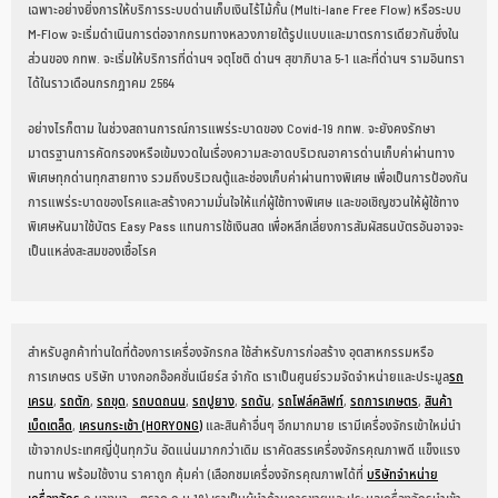
เฉพาะอย่างยิ่งการให้บริการระบบด่านเก็บเงินไร้ไม้กั้น (Multi-lane Free Flow) หรือระบบ
M-Flow จะเริ่มดำเนินการต่อจากกรมทางหลวงภายใต้รูปแบบและมาตรการเดียวกันซึ่งใน
ส่วนของ กทพ. จะเริ่มให้บริการที่ด่านฯ จตุโชติ ด่านฯ สุขาภิบาล 5-1 และที่ด่านฯ รามอินทรา
ได้ในราวเดือนกรกฎาคม 2564
อย่างไรก็ตาม ในช่วงสถานการณ์การแพร่ระบาดของ Covid-19 กทพ. จะยังคงรักษา
มาตรฐานการคัดกรองหรือเข้มงวดในเรื่องความสะอาดบริเวณอาคารด่านเก็บค่าผ่านทาง
พิเศษทุกด่านทุกสายทาง รวมถึงบริเวณตู้และช่องเก็บค่าผ่านทางพิเศษ เพื่อเป็นการป้องกัน
การแพร่ระบาดของโรคและสร้างความมั่นใจให้แก่ผู้ใช้ทางพิเศษ และขอเชิญชวนให้ผู้ใช้ทาง
พิเศษหันมาใช้บัตร Easy Pass แทนการใช้เงินสด เพื่อหลีกเลี่ยงการสัมผัสธนบัตรอันอาจจะ
เป็นแหล่งสะสมของเชื้อโรค
สำหรับลูกค้าท่านใดที่ต้องการเครื่องจักรกล ใช้สำหรับการก่อสร้าง อุตสาหกรรมหรือ
การเกษตร บริษัท บางกอกอ๊อคชั่นเนียร์ส จำกัด เราเป็นศูนย์รวมจัดจำหน่ายและประมูล
รถ
เครน
,
รถตัก
,
รถขุด
,
รถบดถนน
,
รถปูยาง
,
รถดัน
,
รถโฟล์คลิฟท์
,
รถการเกษตร
,
สินค้า
เบ็ดเตล็ด
,
เครนกระเช้า (HORYONG)
และสินค้าอื่นๆ อีกมากมาย เรามีเครื่องจักรเข้าใหม่นำ
เข้าจากประเทศญี่ปุ่นทุกวัน อัดแน่นมากกว่าเดิม เราคัดสรรเครื่องจักรคุณภาพดี แข็งแรง
ทนทาน พร้อมใช้งาน ราคาถูก คุ้มค่า (เลือกชมเครื่องจักรคุณภาพได้ที่
บริษัทจำหน่าย