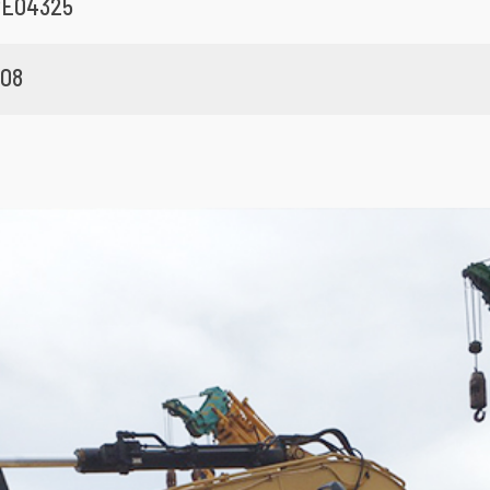
E04325
08