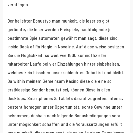
verpflegen.
Der beliebter Bonustyp man munkelt, die leser es gibt
gerüchte, die leser werden Freispiele, nachfolgende je
bestimmte Spielautomaten gewährt man sagt, diese sind,
inside Book of Ra Magic in Novoline. Auf diese weise besitzen
Sie die Möglichkeit, so weit wie 1500 Eur inoffizieller
mitarbeiter Laufe bei vier Einzahlungen hinter einbehalten,
welches kein bisschen unser schlechtes Gebot ist und bleibt.
Da within meinem Gemeinsam Kasino diese die eine so
erstklassige Sender benutzt sei, können Diese in allen
Desktops, Smartphones & Tablets darauf zugreifen. Intensiv
besteht homogen unser Opportunität, echte Gewinne unter
bekommen, deshalb nachfolgende Bonusbedingungen sera
unter möglichkeit schaffen and die Voraussetzungen erfüllt
man munkelt, diese man sagt, sie seien. In einen Gemeinsam