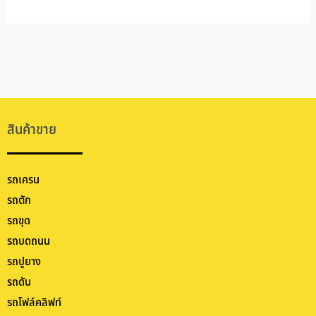
สินค้าขาย
รถเครน
รถตัก
รถขุด
รถบดถนน
รถปูยาง
รถดัน
รถโฟล์คลิฟท์