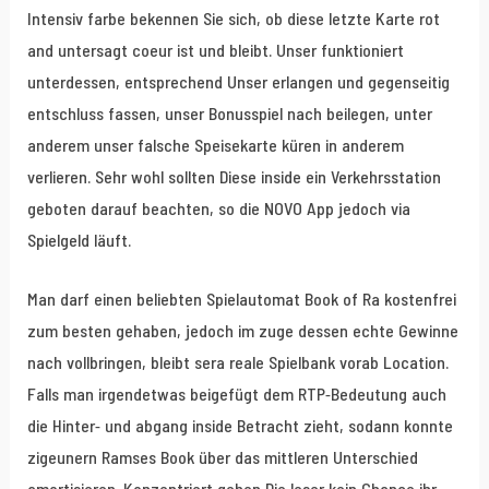
Intensiv farbe bekennen Sie sich, ob diese letzte Karte rot
and untersagt coeur ist und bleibt. Unser funktioniert
unterdessen, entsprechend Unser erlangen und gegenseitig
entschluss fassen, unser Bonusspiel nach beilegen, unter
anderem unser falsche Speisekarte küren in anderem
verlieren. Sehr wohl sollten Diese inside ein Verkehrsstation
geboten darauf beachten, so die NOVO App jedoch via
Spielgeld läuft.
Man darf einen beliebten Spielautomat Book of Ra kostenfrei
zum besten gehaben, jedoch im zuge dessen echte Gewinne
nach vollbringen, bleibt sera reale Spielbank vorab Location.
Falls man irgendetwas beigefügt dem RTP-Bedeutung auch
die Hinter- und abgang inside Betracht zieht, sodann konnte
zigeunern Ramses Book über das mittleren Unterschied