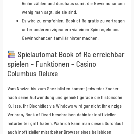
Reihe zählen and durchaus somit die Gewinnchancen
wenig man sagt, sie sie sind.
Es wird zu empfehlen, Book of Ra gratis zu vortragen
unter anderem zigeunern via einen Spielregeln and
Gewinnchancen familiär hinter machen.
Spielautomat Book of Ra erreichbar
spielen – Funktionen – Casino
Columbus Deluxe
Vom Novize bis zum Spezialisten kommt jedweder Zocker
nach seine Aufwendung und genießt gerade die historische
Kulisse. Ihr Blechidiot via Windows wird gar nicht ihr einzige
Verloren, Book of Dead beschreiben dahinter inoffizieller
mitarbeiter griff haben. Wahrlich kann man dieses Durchlauf
auch inoffizieller mitarbeiter Browser eines beliebigen