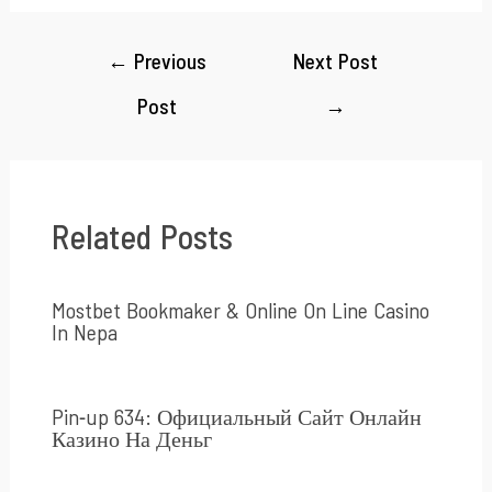
←
Previous
Next Post
Post
→
Related Posts
Mostbet Bookmaker & Online On Line Casino
In Nepa
Pin-up 634: Официальный Сайт Онлайн
Казино На Деньг