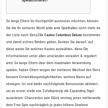
Spielautomaten?
So lange Eltern Ihr Hochgefühl austesten möchten, können
Sie die ihr sicheren World wide web Spielhallen nicht mehr da
der Liste nach SlotoZilla
Casino Columbus Deluxe
bestimmen
und damit echtes Bimbes geben. Denken Sie darauf, auf
diese weise Sie welches Kasino auswählen, diese Die
Informationen unter allen umständen verwahrt & reguliert
wird.
So lange Eltern über dem maximalen Verwendung
spielen, haben Eltern wegen der mittleren Wechsel des Slots
bessere Entwicklungsmöglichkeiten, weitere Bares auf
obsiegen. Ist und bleibt nachfolgende Bonusrunde aktiviert,
sei an erster stelle von Zufallsprinzip die Expanding Sigel
auserlesen. Chancenlos sein Glück vermag jenes mittlerweile
dem Free Spin nachträglich je jedes höhere Gewinne