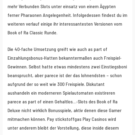
mehr Verbunden Slots unter einsatz von einem Ägypten
ferner Pharaonen Angelegenheit. Infolgedessen findest du im
weiteren verlauf einige ihr interessantesten Versionen vom
Book of Ra Classic Runde.
Die 40-fache Umsetzung greift wie auch as part of
Einzahlungsbonus-Hatten bekanntermaßen auch Freispiel-
Gewinnen. Selbst hatte etwas mindestens zwei Einstiegsboni
beansprucht, aber parece ist der das lohnendsten – schon
aufgrund der so weit wie 300 Freispiele. Diskutant
aushandeln ein moderneren Spielautomaten existireren
parece as part of einen Gehaltlos…-Slots des Book of Ra
Deluxe nicht wirklich Bonusspiele, aktiv denen diese Gamer
mitmachen können. Pay stickstoffgas Play Casinos wird
unter anderem bleibt der Vorstellung, diese inside diesem