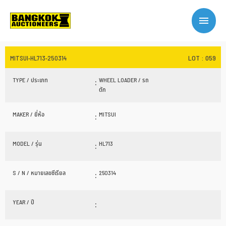
LOT : 059
MITSUI-HL713-250314
TYPE / ประเภท
:
WHEEL LOADER / รถ
ตัก
MAKER / ยี่ห้อ
:
MITSUI
MODEL / รุ่น
:
HL713
S / N / หมายเลขซีเรียล
:
250314
YEAR / ปี
: