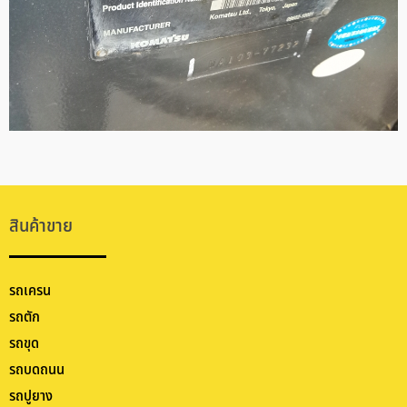
สินค้าขาย
รถเครน
รถตัก
รถขุด
รถบดถนน
รถปูยาง