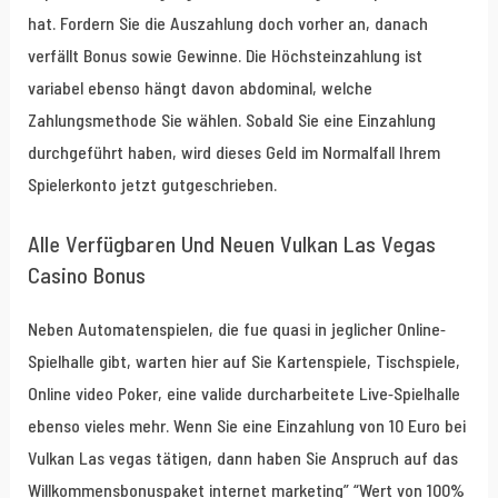
hat. Fordern Sie die Auszahlung doch vorher an, danach
verfällt Bonus sowie Gewinne. Die Höchsteinzahlung ist
variabel ebenso hängt davon abdominal, welche
Zahlungsmethode Sie wählen. Sobald Sie eine Einzahlung
durchgeführt haben, wird dieses Geld im Normalfall Ihrem
Spielerkonto jetzt gutgeschrieben.
Alle Verfügbaren Und Neuen Vulkan Las Vegas
Casino Bonus
Neben Automatenspielen, die fue quasi in jeglicher Online-
Spielhalle gibt, warten hier auf Sie Kartenspiele, Tischspiele,
Online video Poker, eine valide durcharbeitete Live-Spielhalle
ebenso vieles mehr. Wenn Sie eine Einzahlung von 10 Euro bei
Vulkan Las vegas tätigen, dann haben Sie Anspruch auf das
Willkommensbonuspaket internet marketing” “Wert von 100%