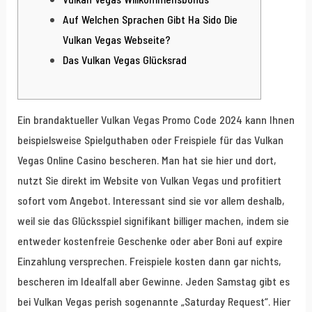
Auf Welchen Sprachen Gibt Ha Sido Die
Vulkan Vegas Webseite?
Das Vulkan Vegas Glücksrad
Ein brandaktueller Vulkan Vegas Promo Code 2024 kann Ihnen
beispielsweise Spielguthaben oder Freispiele für das Vulkan
Vegas Online Casino bescheren. Man hat sie hier und dort,
nutzt Sie direkt im Website von Vulkan Vegas und profitiert
sofort vom Angebot. Interessant sind sie vor allem deshalb,
weil sie das Glücksspiel signifikant billiger machen, indem sie
entweder kostenfreie Geschenke oder aber Boni auf expire
Einzahlung versprechen. Freispiele kosten dann gar nichts,
bescheren im Idealfall aber Gewinne. Jeden Samstag gibt es
bei Vulkan Vegas perish sogenannte „Saturday Request“. Hier