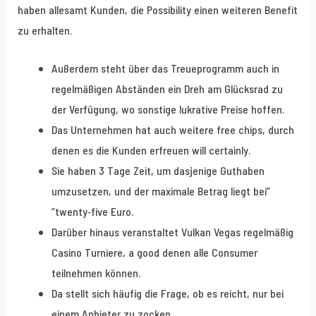
haben allesamt Kunden, die Possibility einen weiteren Benefit
zu erhalten.
Außerdem steht über das Treueprogramm auch in
regelmäßigen Abständen ein Dreh am Glücksrad zu
der Verfügung, wo sonstige lukrative Preise hoffen.
Das Unternehmen hat auch weitere free chips, durch
denen es die Kunden erfreuen will certainly.
Sie haben 3 Tage Zeit, um dasjenige Guthaben
umzusetzen, und der maximale Betrag liegt bei”
“twenty-five Euro.
Darüber hinaus veranstaltet Vulkan Vegas regelmäßig
Casino Turniere, a good denen alle Consumer
teilnehmen können.
Da stellt sich häufig die Frage, ob es reicht, nur bei
einem Anbieter zu zocken.