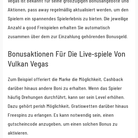
Vegas ist bekannt für seine großzügigen Bonusangebote und
Aktionen, pass away regelmäßig aktualisiert werden, um den
Spielern ein spannendes Spielerlebnis zu bieten. Die jeweilige
Anzahl a good Freispielen erhalten Sie automatisch
zusammen über dem zur Einzahlung gehörenden Bonusgeld.
Bonusaktionen Für Die Live-spiele Von
Vulkan Vegas
Zum Beispiel offeriert die Marke die Möglichkeit, Cashback
darüber hinaus andere Boni zu erhalten. Wenn das Spieler
häufig Drehungen durchführt, kann ser sein Level erhöhen.
Dazu gehört perish Möglichkeit, Gratiswetten darüber hinaus
Freespins zu erlangen. Es kann notwendig sein, einen
gutscheincode anzugeben, um einen solchen Bonus zu
aktivieren.