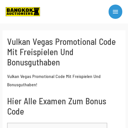
Vulkan Vegas Promotional Code
Mit Freispielen Und
Bonusguthaben
Vulkan Vegas Promotional Code Mit Freispielen Und
Bonusguthaben!
Hier Alle Examen Zum Bonus
Code