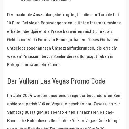
Der maximale Auszahlungsbetrag liegt in diesem Tumble bei
10 Euro. Bei vielen Bonusangeboten in Online Internet casinos
erhalten die Spieler die Preise bei weitem nicht direkt als
Geld, sondern in Form von Bonusguthaben. Dieses Guthaben
unterliegt sogenannten Umsatzanforderungen, die erreicht
werden” “müssen, bevor Spieler dieses Bonusguthaben in
Echtgeld umwandeln können.
Der Vulkan Las Vegas Promo Code
Im Jahr 2024 werden unsereins einige der besondersten Boni
anbieten, perish Vulkan Vegas je gesehen hat. Zusätzlich zur
Samstag Quest gibt es ebenso einen einfacheren Reload-
Bonus. Die Höhe dieses Deals ohne Vulkan Vegas Code hängt
von eurem Position im Treueprogramm abs (Stufe 10