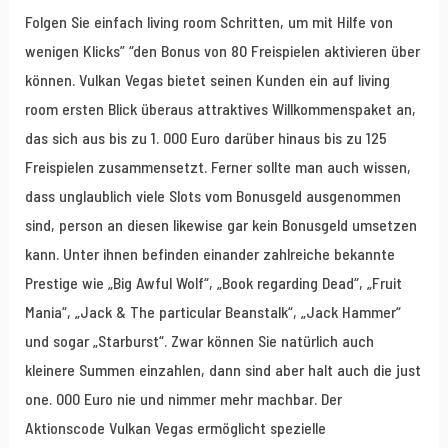
Folgen Sie einfach living room Schritten, um mit Hilfe von
wenigen Klicks” “den Bonus von 80 Freispielen aktivieren über
können. Vulkan Vegas bietet seinen Kunden ein auf living
room ersten Blick überaus attraktives Willkommenspaket an,
das sich aus bis zu 1. 000 Euro darüber hinaus bis zu 125
Freispielen zusammensetzt. Ferner sollte man auch wissen,
dass unglaublich viele Slots vom Bonusgeld ausgenommen
sind, person an diesen likewise gar kein Bonusgeld umsetzen
kann. Unter ihnen befinden einander zahlreiche bekannte
Prestige wie „Big Awful Wolf“, „Book regarding Dead“, „Fruit
Mania“, „Jack & The particular Beanstalk“, „Jack Hammer“
und sogar „Starburst“. Zwar können Sie natürlich auch
kleinere Summen einzahlen, dann sind aber halt auch die just
one. 000 Euro nie und nimmer mehr machbar. Der
Aktionscode Vulkan Vegas ermöglicht spezielle