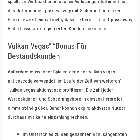
spielt, an Werbeaktionen ebenso Verlosungen teilnimmt, ist
das Unternehmen passes away mit Sicherheit bemerken.
Firma beweist einmal mehr, dass sie bereit ist, auf pass away
Bedürfnisse aller registrierten Kunden einzugehen.
Vulkan Vegas” “Bonus Für
Bestandskunden
Außerdem muss jeder Spieler, der einen vulkan vegas
aktionscode verwendet, im Laufe der Zeit von weiteren”
“vulkan vegas aktionscode profitieren. Die Zahl jeder
Werbeaktionen und Sonderangebote in diesem Hersteller
nimmt ständig über. Daher können expire aktivsten Nutzer
durchaus mit keine einzahlung rechnen.
Im Unterschied zu den genannten Bonusangeboten