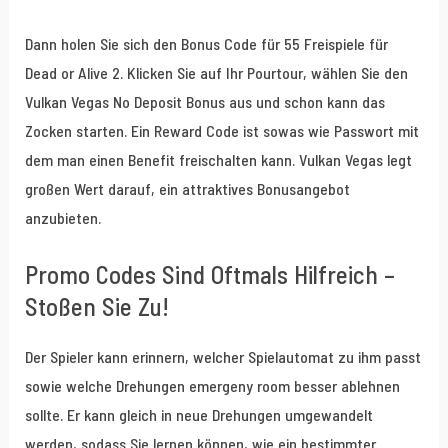
Dann holen Sie sich den Bonus Code für 55 Freispiele für
Dead or Alive 2. Klicken Sie auf Ihr Pourtour, wählen Sie den
Vulkan Vegas No Deposit Bonus aus und schon kann das
Zocken starten. Ein Reward Code ist sowas wie Passwort mit
dem man einen Benefit freischalten kann. Vulkan Vegas legt
großen Wert darauf, ein attraktives Bonusangebot
anzubieten.
Promo Codes Sind Oftmals Hilfreich –
Stoßen Sie Zu!
Der Spieler kann erinnern, welcher Spielautomat zu ihm passt
sowie welche Drehungen emergeny room besser ablehnen
sollte. Er kann gleich in neue Drehungen umgewandelt
werden, sodass Sie lernen können, wie ein bestimmter