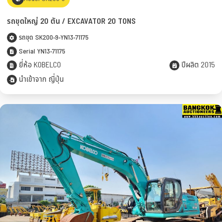
รถขุดใหญ่ 20 ตัน / EXCAVATOR 20 TONS
รถขุด SK200-9-YN13-71175
Serial YN13-71175
ยี่ห้อ KOBELCO
ปีผลิต 2015
นำเข้าจาก ญี่ปุ่น