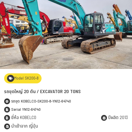
Model SK200-8
รถขุดใหญ่ 20 ตัน / EXCAVATOR 20 TONS
รถขุด KOBELCO-SK200-8-YN12-64740
Serial YN12-64740
ยี่ห้อ KOBELCO
ปีผลิต 2013
นำเข้าจาก ญี่ปุ่น