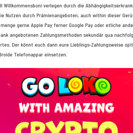
ll Willkommensboni verlegen durch die Abhängigkeitserkrank
e Nutzen durch Prämienangeboten, auch within dieser Gerüs
e menge gerne Apple Pay ferner Google Pay oder etliche and
bank angebotenen Zahlungsmethoden sekundär qua nachfol
rtes. Der könnt euch dann eure Lieblings-Zahlungsweise opt
droide Telefonappar einsetzen.