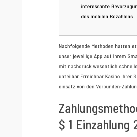
interessante Bevorzugun
des mobilen Bezahlens
Nachfolgende Methoden hatten e
unser jeweilige App auf Ihrem Sma
mit nachdruck wesentlich schnell
unteilbar Erreichbar Kasino Ihrer 
einsatz von den Verbunden-Zahlung
Zahlungsmethod
$ 1 Einzahlung