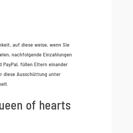
hkeit, auf diese weise, wenn Sie
ielen, nachfolgende Einzahlungen
d PayPal, füllen Eltern einander
där diese Ausschüttung unter
elt.
ueen of hearts