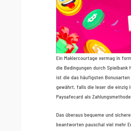
Ein Maklercourtage vermag in for
die Bedingungen durch Spielbank 
ist die das häufigsten Bonusarten 
gewährt, falls die leser die einzig
Paysafecard als Zahlungsmethode
Das überaus bequeme und sichere 
beantworten pauschal viel mehr E