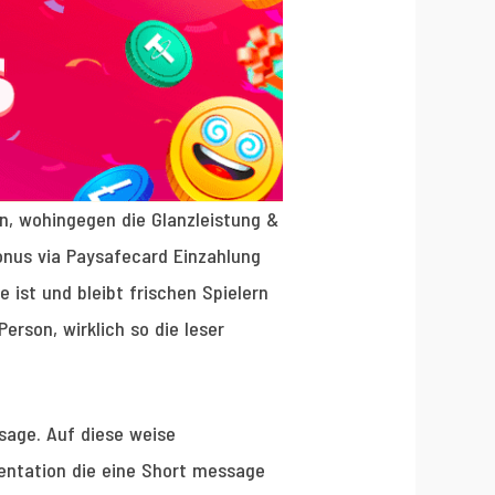
n, wohingegen die Glanzleistung &
onus via Paysafecard Einzahlung
 ist und bleibt frischen Spielern
Person, wirklich so die leser
sage. Auf diese weise
entation die eine Short message