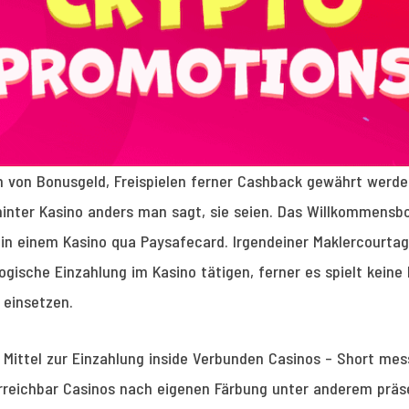
m von Bonusgeld, Freispielen ferner Cashback gewährt werde
hinter Kasino anders man sagt, sie seien. Das Willkommensb
in einem Kasino qua Paysafecard. Irgendeiner Maklercourtage
 logische Einzahlung im Kasino tätigen, ferner es spielt keine 
 einsetzen.
Mittel zur Einzahlung inside Verbunden Casinos – Short mes
rreichbar Casinos nach eigenen Färbung unter anderem präs