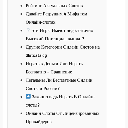
Рейтинг Актуальных Слотов
Давайте Разрушим 4 Мифа том
Онлайн-слотах
эти Игры Имеют недостаточно
Высокий Потенциал выплат?
Другие Категории Онлайн Слотов на
Slotcatalog
Играть в Деньги Или Играть
Бесплатно – Сравнение
Легальны Ли Бесплатные Онлайн
Слоты и России?
Законно ведь Играть В Онлайн-
слоты?
Онлайн Слоты От Лицензированных
Провайдеров