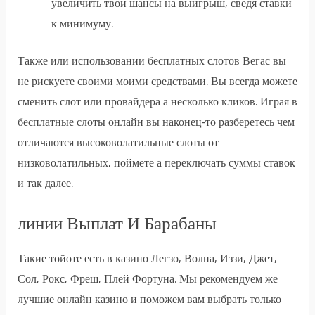
увеличить твои шансы на выигрыш, сведя ставки
к минимуму.
Также или использовании бесплатных слотов Вегас вы
не рискуете своими моими средствами. Вы всегда можете
сменить слот или провайдера а несколько кликов. Играя в
бесплатные слоты онлайн вы наконец-то разберетесь чем
отличаются высоковолатильные слоты от
низковолатильных, поймете а переключать суммы ставок
и так далее.
линии Выплат И Барабаны
Такие тойоте есть в казино Легзо, Волна, Иззи, Джет,
Сол, Рокс, Фреш, Плей Фортуна. Мы рекомендуем же
лучшие онлайн казино и поможем вам выбрать только