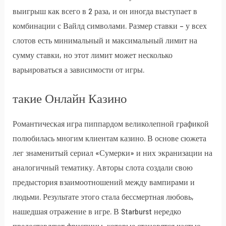
выигрыш как всего в 2 раза, и он иногда выступает в
комбинации с Вайлд символами. Размер ставки – у всех
слотов есть минимальный и максимальный лимит на
сумму ставки, но этот лимит может несколько
варьироваться а зависимости от игры.
такие Онлайн Казино
Романтическая игра пиппардом великолепной графикой
полюбилась многим клиентам казино. В основе сюжета
лег знаменитый сериал «Сумерки» и них экранизации на
аналогичный тематику. Авторы слота создали свою
предыстория взаимоотношений между вампирами и
людьми. Результате этого стала бессмертная любовь,
нашедшая отражение в игре. В Starburst нередко