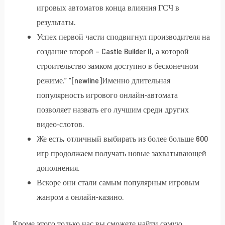
игровых автоматов конца влияния ГСЧ в
результаты.
Успех первой части сподвигнул производителя на
создание второй – Castle Builder II, а которой
строительство замком доступно в бесконечном
режиме.” “[newline]Именно длительная
популярность игрового онлайн-автомата
позволяет назвать его лучшим среди других
видео-слотов.
Же есть, отличный выбирать из более больше 600
игр продолжаем получать новые захватывающей
дополнения.
Вскоре они стали самым популярным игровым
жанром а онлайн-казино.
Кроме этого только нас вы сможете найти самую