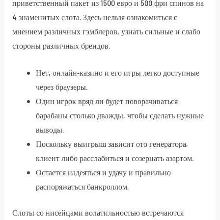
приветственный пакет из 1500 евро и 500 фри спинов на
4 знаменитых слота. Здесь нельзя ознакомиться с
мнением различных гэмблеров, узнать сильные и слабо
стороны различных брендов.
Нет, онлайн-казино и его игры легко доступные
через браузеры.
Один игрок вряд ли будет поворачиваться
барабаны столько дважды, чтобы сделать нужные
выводы.
Поскольку выигрыш зависит ото генератора,
клиент либо расслабиться и созерцать азартом.
Остается надеяться и удачу и правильно
распоряжаться банкроллом.
Слоты со нисейцами волатильностью встречаются