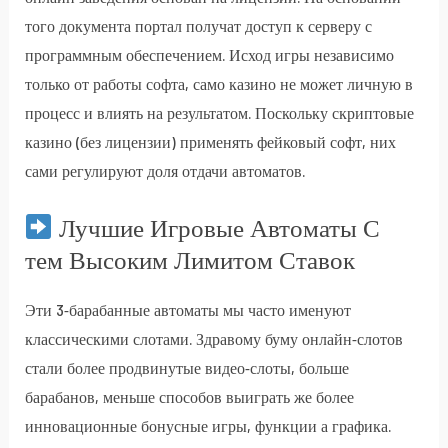
того документа портал получат доступ к серверу с
программным обеспечением. Исход игры независимо
только от работы софта, само казино не может личную в
процесс и влиять на результатом. Поскольку скриптовые
казино (без лицензии) применять фейковый софт, них
сами регулируют доля отдачи автоматов.
Лучшие Игровые Автоматы С
тем Высоким Лимитом Ставок
Эти 3-барабанные автоматы мы часто именуют
классическими слотами. Здравому буму онлайн-слотов
стали более продвинутые видео-слоты, больше
барабанов, меньше способов выиграть же более
инновационные бонусные игры, функции а графика.