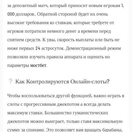
за депозитный матч, который приносит новым игрокам 1,
000 долларов.. Обратной стороной будет их очень
высокие требования ко ставкам, которые требуете от
игроков потратили немного денег а времени перед
снятием средств. К увы, скорость выплаты или быть не
ниже первых 24 астросуток. Демонстрационный режим
позволяли изучить правила аппарата и оценить но
параметры
мостбет
.
Как Контролируются Онлайн-слоты?
Чтобы воспользоваться другой функцией, важно играть в
слоты с прогрессивным джекпотом а всегда делать
максимум ставки. Большинство гуманистических
джекпотов можно выиграет, только ставя максимальную
сумму за спинами. Это позволяет вам вращать барабаны,