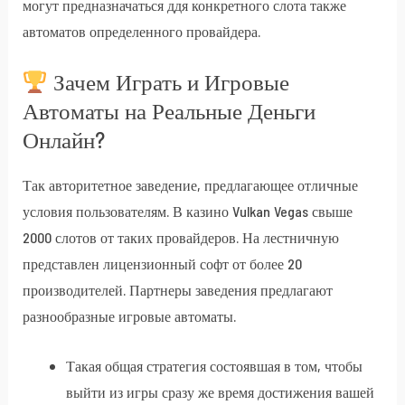
могут предназначаться ддя конкретного слота также
автоматов определенного провайдера.
Зачем Играть и Игровые
Автоматы на Реальные Деньги
Онлайн?
Так авторитетное заведение, предлагающее отличные
условия пользователям. В казино Vulkan Vegas свыше
2000 слотов от таких провайдеров. На лестничную
представлен лицензионный софт от более 20
производителей. Партнеры заведения предлагают
разнообразные игровые автоматы.
Такая общая стратегия состоявшая в том, чтобы
выйти из игры сразу же время достижения вашей