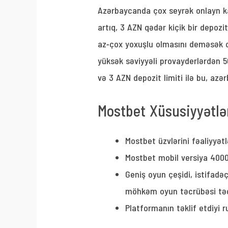
Azərbaycanda çox seyrək onlayn kaz
artıq, 3 AZN qədər kiçik bir depozi
az-çox yoxuşlu olmasını deməsək 
yüksək səviyyəli provayderlərdən 5
və 3 AZN depozit limiti ilə bu, az
Mostbet Xüsusiyyətlə
Mostbet üzvlərini fəaliyyət
Mostbet mobil versiya 4000-
Geniş oyun çeşidi, istifadə
möhkəm oyun təcrübəsi təq
Platformanın təklif etdiyi r