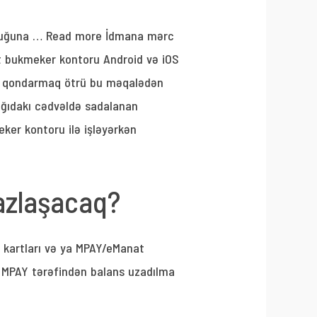
pozduğuna … Read more İdmana mərc
 bukmeker kontoru Android və iOS
və qondarmaq ötrü bu məqalədən
ağıdakı cədvəldə sadalanan
er kontoru ilə işləyərkən
azlaşacaq?
 kartları və ya MPAY/eManat
ir. MPAY tərəfindən balans uzadılma