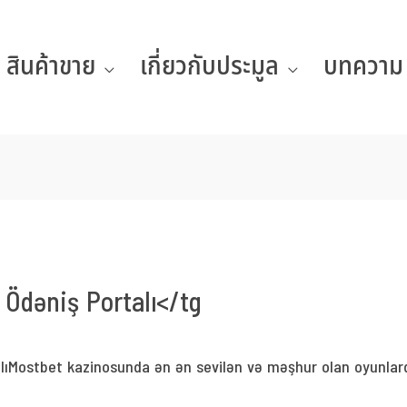
สินค้าขาย
เกี่ยวกับประมูล
บทความ
 Ödəniş Portalı</tg
lıMostbet kazinosunda ən ən sevilən və məşhur olan oyunlard