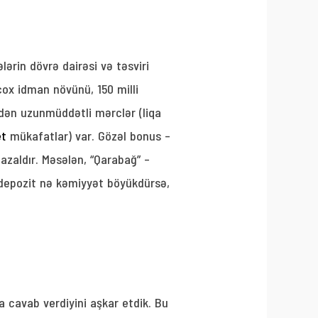
lərin dövrə dairəsi və təsviri
ox idman növünü, 150 milli
dən uzunmüddətli mərclər (liqa
et
mükafatlar) var. Gözəl bonus –
 azaldır. Məsələn, “Qarabağ” –
i depozit nə kəmiyyət böyükdürsə,
a cavab verdiyini aşkar etdik. Bu