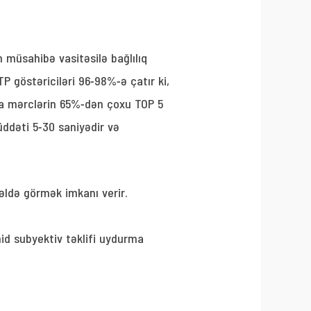
n müsahibə vasitəsilə bağlılıq
TP göstəriciləri 96-98%-ə çatır ki,
da mərclərin 65%-dən çoxu TOP 5
üddəti 5-30 saniyədir və
əldə görmək imkanı verir.
hid subyektiv təklifi uydurma