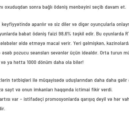
nı oxuduqdan sonra bağlı ödəniş mənbəyini seçib davam et.
eyfiyyətində aparılır və siz diler və digər oyunçularla onlay
 oyunlarda babat ödəniş faizi 98,6% təşkil edir. Bu oyunlarda R
ələbələr əldə etməyə macal verir. Yeri gəlmişkən, kazinolar
ə əsəb pozucu seansları sevənlər üçün idealdır. Orta turun m
ə ya hətta 1000 dönüm daha ola bilər!
lərin tətbiqləri ilə müqayisədə uduşlarından daha daha gəlir 
zə sayt və onun imkanları haqqında ictimai fikir verdi.
artısı var – istifadəçi promosyonlarda qarışıq deyil və hər va
ir.