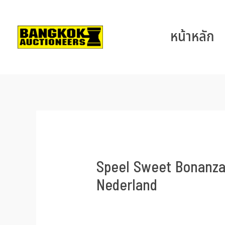
หน้าหลัก
Speel Sweet Bonanza 
Nederland