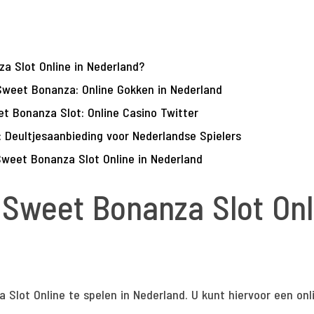
a Slot Online in Nederland?
weet Bonanza: Online Gokken in Nederland
t Bonanza Slot: Online Casino Twitter
 Deultjesaanbieding voor Nederlandse Spielers
Sweet Bonanza Slot Online in Nederland
 Sweet Bonanza Slot Onl
 Slot Online te spelen in Nederland. U kunt hiervoor een onl