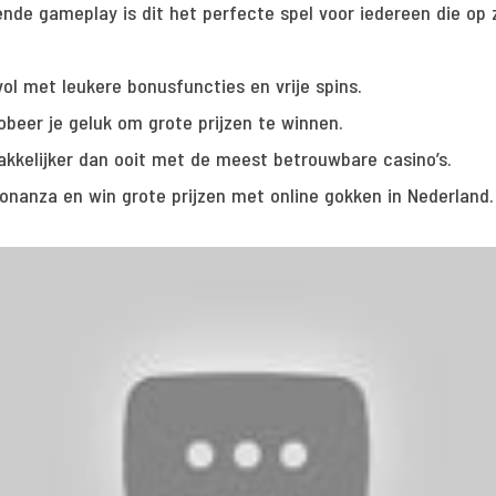
nde gameplay is dit het perfecte spel voor iedereen die op 
ol met leukere bonusfuncties en vrije spins.
beer je geluk om grote prijzen te winnen.
akkelijker dan ooit met de meest betrouwbare casino’s.
nanza en win grote prijzen met online gokken in Nederland.