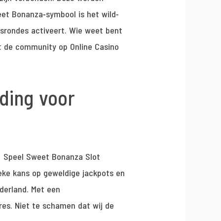
et Bonanza-symbool is het wild-
srondes activeert. Wie weet bent
t de community op Online Casino
ding voor
 u! Speel Sweet Bonanza Slot
ieke kans op geweldige jackpots en
ederland. Met een
res. Niet te schamen dat wij de