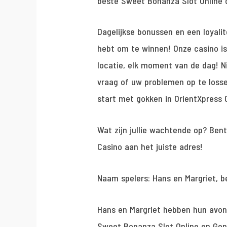
beste Sweet Bonanza Slot Online 
Dagelijkse bonussen en een loyal
hebt om te winnen! Onze casino is
locatie, elk moment van de dag! N
vraag of uw problemen op te losse
start met gokken in OrientXpress 
Wat zijn jullie wachtende op? Bent 
Casino aan het juiste adres!
Naam spelers: Hans en Margriet, b
Hans en Margriet hebben hun avond
Sweet Bonanza Slot Online en Geni