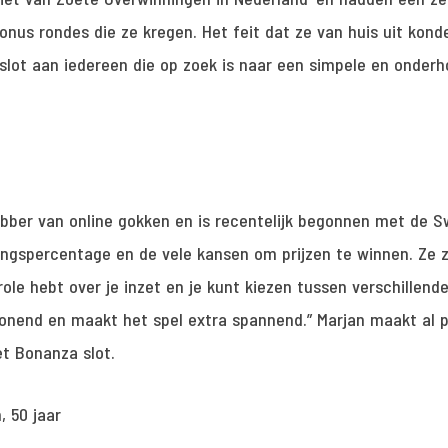
nus rondes die ze kregen. Het feit dat ze van huis uit kond
lot aan iedereen die op zoek is naar een simpele en onde
hebber van online gokken en is recentelijk begonnen met de S
ingspercentage en de vele kansen om prijzen te winnen. Ze z
role hebt over je inzet en je kunt kiezen tussen verschillend
onend en maakt het spel extra spannend.” Marjan maakt al 
t Bonanza slot.
 50 jaar