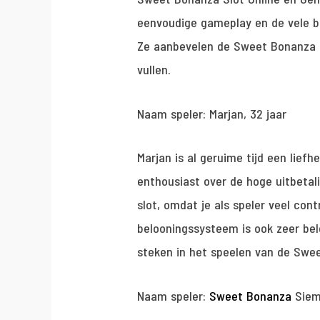
eenvoudige gameplay en de vele bo
Ze aanbevelen de Sweet Bonanza s
vullen.
Naam speler: Marjan, 32 jaar
Marjan is al geruime tijd een lief
enthousiast over de hoge uitbetal
slot, omdat je als speler veel cont
belooningssysteem is ook zeer bel
steken in het speelen van de Swee
Naam speler:
Sweet Bonanza
Siem,