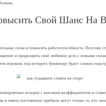
больше.
овысить Свой Шанс На 
тельные силы и повысить работоспособность. Поэтому ст
ряжение и продолжить своё любимое дело с новыми сила
тем игроком, под которого букмекеру будет сложно подст
новероятных исходов с высоким коэффициентом и ставить
ы и иметь постоянную прибыль могут только те, кто зан