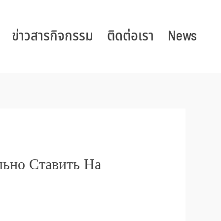
ข่าวสารกิจกรรม
ติดต่อเรา
News
льно Ставить На