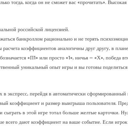
лько тогда, когда он не сможет вас «прочитать». Высока
иальной российской лицензией.
жаться банкроллом рационально и не терять психоэмоци
 расчета коэффициентов аналогичны друг другу, в план
означается «П1» или просто «1», ничья — «Х», победа вт
бственный уникальный опыт игры и вы готовы поделиться
их в экспресс, перейдя в автоматически сформированный 
овый коэффициент и размер выигрыша пользователя. Пред
 сыграть в этой игре тотал больше желтые карточки. Н
ше всего дают коэффициент на ваше событие. Если игрок