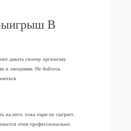
Выигрыш В
оит давать своему организму
ми и эмоциями. Не бойтесь
роиться.
 на него, пока пари не сыграет.
имается этим профессионально.