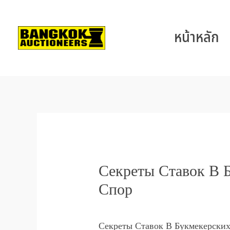
หน้าหลัก
Секреты Ставок В 
Спор
Секреты Ставок В Букмекерских