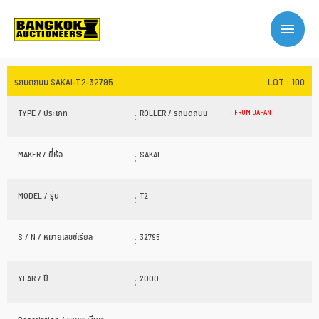
LOT : 100
รถบดถนน SAKAI-T2-32795
TYPE / ประเภท
:
ROLLER / รถบดถนน
FROM JAPAN
MAKER / ยี่ห้อ
:
SAKAI
MODEL / รุ่น
:
T2
S / N / หมายเลขซีเรียล
:
32795
YEAR / ปี
:
2000