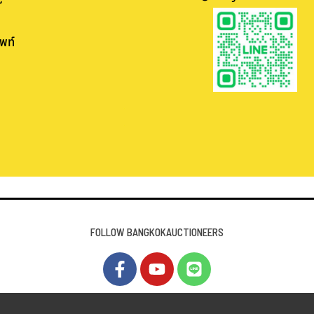
พท์
.
.
FOLLOW BANGKOKAUCTIONEERS