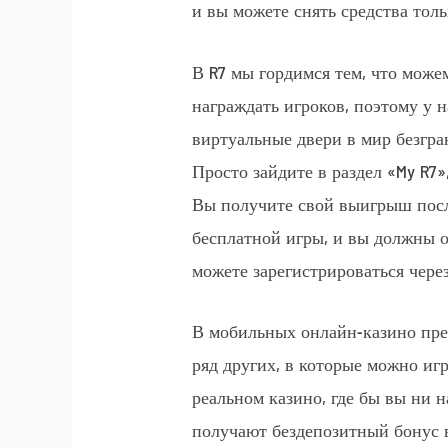
и вы можете снять средства толь
В R7 мы гордимся тем, что мож
награждать игроков, поэтому у 
виртуальные двери в мир безгра
Просто зайдите в раздел «My R7»
Вы получите свой выигрыш посл
бесплатной игры, и вы должны о
можете зарегистрироваться через
В мобильных онлайн-казино пред
ряд других, в которые можно игр
реальном казино, где бы вы ни 
получают бездепозитный бонус в