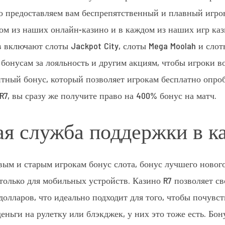
о предоставляем вам беспрепятственный и плавный игров
дом из наших онлайн-казино и в каждом из наших игр ка
в включают слоты Jackpot City, слоты Mega Moolah и слот
бонусам за лояльность и другим акциям, чтобы игроки в
тный бонус, который позволяет игрокам бесплатно опроб
R7, вы сразу же получите право на 400% бонус на матч.
я служба поддержки в к
ым и старым игрокам бонус слота, бонус лучшего новог
олько для мобильных устройств. Казино R7 позволяет св
олларов, что идеально подходит для того, чтобы почувст
еньги на рулетку или блэкджек, у них это тоже есть. Бону