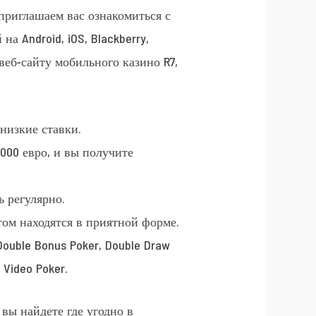
приглашаем вас ознакомиться с
 Android, iOS, Blackberry,
веб-сайту мобильного казино R7,
низкие ставки.
000 евро, и вы получите
ь регулярно.
том находятся в приятной форме.
Double Bonus Poker, Double Draw
 Video Poker.
вы найдете где угодно в