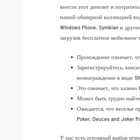
внести этот депозит и потратит
нашей обширной коллекцией веду
Windows Phone, Symbian и други
загрузив бесплатное мобильное п
Прохождение означает, чт
Зарегистрируйтесь, внеси
вознаграждение в виде 10
Это означает, что казино 
Может быть трудно найти 
Ожидается, что веселье пр
Poker, Deuces and Joker Po
У нас есть огромный выбор игро