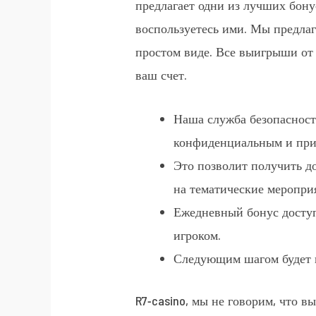
предлагает одни из лучших бону
воспользуетесь ими. Мы предлаг
простом виде. Все выигрыши от
ваш счет.
Наша служба безопасност
конфиденциальным и пр
Это позволит получить д
на тематические меропри
Ежедневный бонус доступ
игроком.
Следующим шагом будет 
R7-casino, мы не говорим, что в