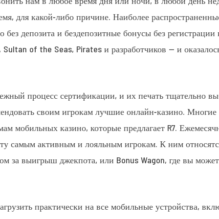
вонить нам в любое время дня или ночи, в любой день не
емя, для какой-либо причине. Наиболее распространенны
го без депозита и бездепозитные бонусы без регистрации 
Sultan of the Seas, Pirates и разработчиков — и оказалос
ежный процесс сертификации, и их печать тщательно вы
мендовать своим игрокам лучшие онлайн-казино. Многие 
мам мобильных казино, которые предлагает R7. Ежемесячн
ту самым активным и лояльным игрокам. К ним относятся
ом за выигрыш джекпота, или Bonus Wagon, где вы может
грузить практически на все мобильные устройства, вкл