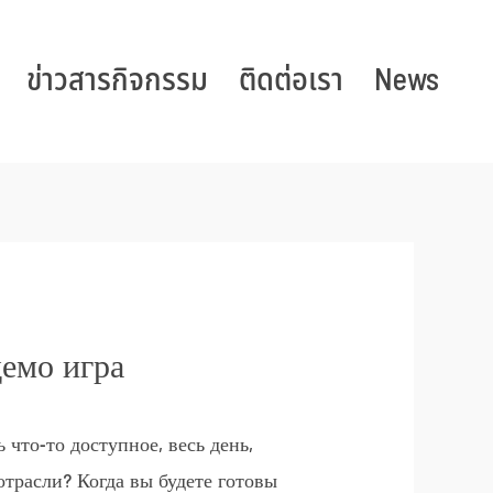
ข่าวสารกิจกรรม
ติดต่อเรา
News
демо игра
ь что-то доступное, весь день,
трасли? Когда вы будете готовы