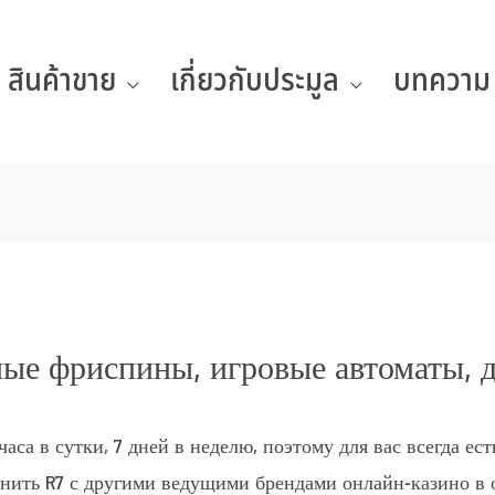
สินค้าขาย
เกี่ยวกับประมูล
บทความ
ные фриспины, игровые автоматы, 
аса в сутки, 7 дней в неделю, поэтому для вас всегда ест
нить R7 с другими ведущими брендами онлайн-казино в о