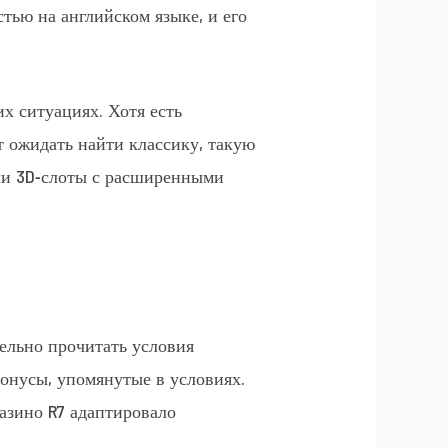
тью на английском языке, и его
х ситуациях. Хотя есть
т ожидать найти классику, такую
ы или 3D-слоты с расширенными
.
ельно прочитать условия
бонусы, упомянутые в условиях.
казино R7 адаптировало