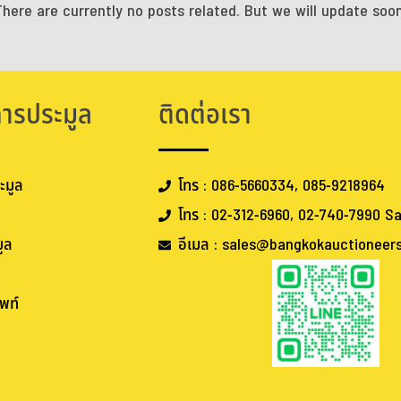
There are currently no posts related. But we will update soon
การประมูล
ติดต่อเรา
ะมูล
โทร : 086-5660334, 085-9218964
โทร : 02-312-6960, 02-740-7990 Sa
ูล
อีเมล : sales@bangkokauctioneer
พท์
.