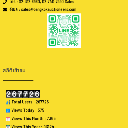
โทร : 02-312-6960, 02-740-7990 Sales
อีเมล : sales@bangkokauctioneers.com
.
.
สถิติเข้าชม
Total Users : 267726
Views Today : 575
Views This Month : 7365
Views This Year : 93124