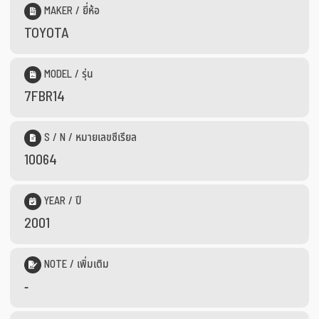
MAKER / ยี่ห้อ
TOYOTA
MODEL / รุ่น
7FBR14
S / N / หมายเลขซีเรียล
10064
YEAR / ปี
2001
NOTE / เพิ่มเติม
-