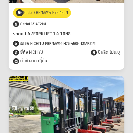
Model FBRMAW14-H75-450M
Serial 131AF2141
รถยก 1.4 /FORKLIFT 1.4 TONS
รถยก NICHITU-FBRMAW14-H75-450M-131AF2141
ยี่ห้อ NICHIYU
ปีผลิต ไม่ระบุ
นำเข้าจาก ญี่ปุ่น