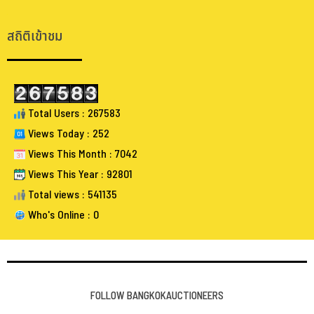
.
สถิติเข้าชม
Total Users : 267583
Views Today : 252
Views This Month : 7042
Views This Year : 92801
Total views : 541135
Who's Online : 0
FOLLOW BANGKOKAUCTIONEERS