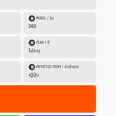
MODEL / รุ่น
D6D
YEAR / ปี
ไม่ระบุ
IMPORTED FROM / นำเข้าจาก
ญี่ปุ่น