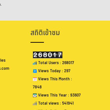
.
สถิติเข้าชม
les
Total Users : 268017
s.com
Views Today : 297
Views This Month :
7848
Views This Year : 93607
Total views : 541941