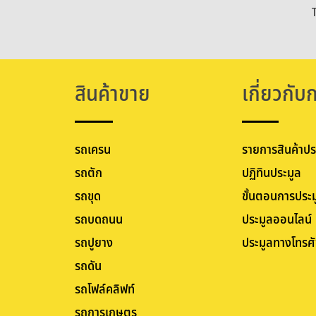
สินค้าขาย
เกี่ยวกับ
รถเครน
รายการสินค้าปร
รถตัก
ปฏิทินประมูล
รถขุด
ขั้นตอนการประม
รถบดถนน
ประมูลออนไลน์
รถปูยาง
ประมูลทางโทรศั
รถดัน
รถโฟล์คลิฟท์
รถการเกษตร