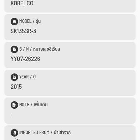
KOBELCO
MODEL / รุ่น
SK135SR-3
S / N / หมายเลขซีเรียล
YY07-26226
YEAR / ปี
2015
NOTE / เพิ่มเติม
-
IMPORTED FROM / นำเข้าจาก