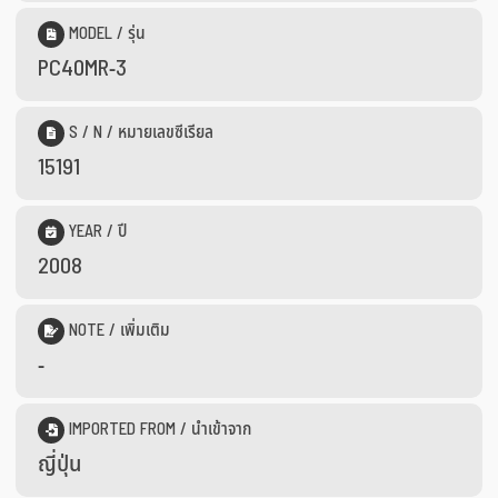
MODEL / รุ่น
PC40MR-3
S / N / หมายเลขซีเรียล
15191
YEAR / ปี
2008
NOTE / เพิ่มเติม
-
IMPORTED FROM / นำเข้าจาก
ญี่ปุ่น