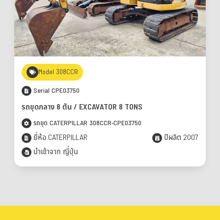
Model 308CCR
Serial CPE03750
รถขุดกลาง 8 ตัน / EXCAVATOR 8 TONS
รถขุด CATERPILLAR 308CCR-CPE03750
ยี่ห้อ CATERPILLAR
ปีผลิต 2007
นำเข้าจาก ญี่ปุ่น