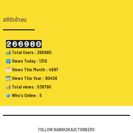
.
.
สถิติเข้าชม
Total Users : 266980
Views Today : 1310
Views This Month : 4697
Views This Year : 90456
Total views : 538790
Who's Online : 5
FOLLOW BANGKOKAUCTIONEERS