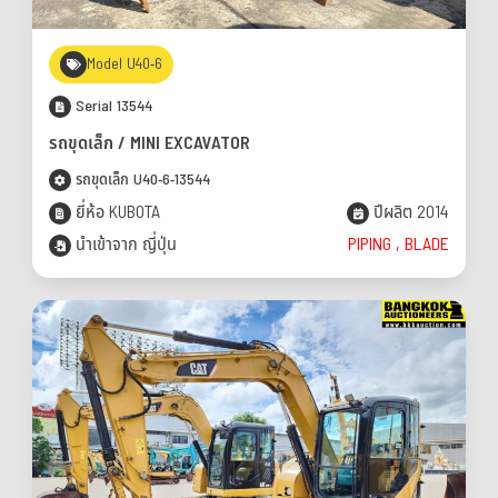
Model U40-6
Serial 13544
รถขุดเล็ก / MINI EXCAVATOR
รถขุดเล็ก U40-6-13544
ยี่ห้อ KUBOTA
ปีผลิต 2014
นำเข้าจาก ญี่ปุ่น
PIPING , BLADE