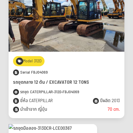
Model 312D
Serial FBJ04069
รถขุดกลาง 12 ตัน / EXCAVATOR 12 TONS
รถขุด CATERPILLAR-312D-FBJ04069
ยี่ห้อ CATERPILLAR
ปีผลิต 2013
นำเข้าจาก ญี่ปุ่น
70 cm.