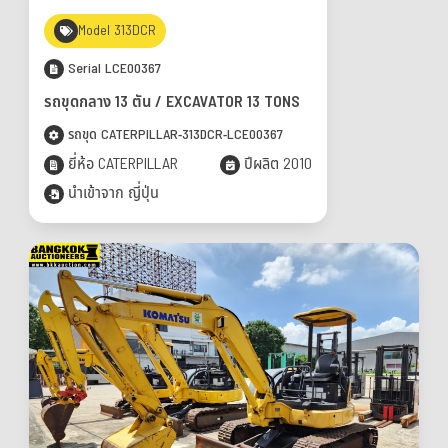
Model 313DCR
Serial LCE00367
รถขุดกลาง 13 ตัน / EXCAVATOR 13 TONS
รถขุด CATERPILLAR-313DCR-LCE00367
ยี่ห้อ CATERPILLAR
ปีผลิต 2010
นำเข้าจาก ญี่ปุ่น