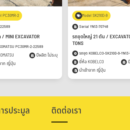
l PC30MR-2
Model SK210D-9
 22589
Serial YN13-70748
ก / MINI EXCAVATOR
รถขุดใหญ่ 21 ตัน / EXCAVAT
TONS
KOMATSU PC30MR-2-22589
รถขุด KOBELCO-SK210D-9-YN13
 KOMATSU
ปีผลิต ไม่ระบุ
ยี่ห้อ KOBELCO
ป
าก ญี่ปุ่น
นำเข้าจาก ญี่ปุ่น
การประมูล
ติดต่อเรา