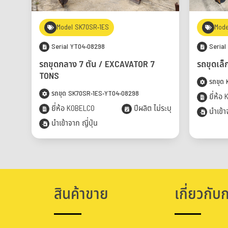
Model SK70SR-1ES
Mode
Serial YT04-08298
Serial
รถขุดกลาง 7 ตัน / EXCAVATOR 7
รถขุดเล็
TONS
รถขุด 
รถขุด SK70SR-1ES-YT04-08298
ยี่ห้อ
ยี่ห้อ KOBELCO
ปีผลิต ไม่ระบุ
นำเข้าจ
นำเข้าจาก ญี่ปุ่น
สินค้าขาย
เกี่ยวกับ