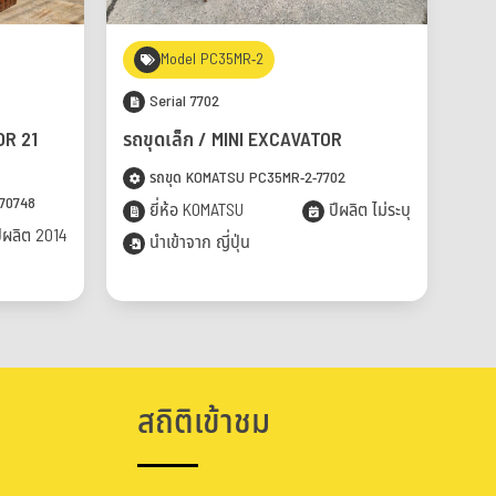
Model PC35MR-2
Serial 7702
OR 21
รถขุดเล็ก / MINI EXCAVATOR
รถขุด KOMATSU PC35MR-2-7702
-70748
ยี่ห้อ KOMATSU
ปีผลิต ไม่ระบุ
ีผลิต 2014
นำเข้าจาก ญี่ปุ่น
สถิติเข้าชม