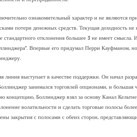
лючительно ознакомительный характер и не являются пр
ками потери денежных средств. Текущая доходность не 
е стандартного отклонения большее 3 не имеет смысла. 
ллинджера”. Впервые его придумал Перри Кауфманом, но 
инджеру.
яя линия выступает в качестве поддержки. Он начал разр
я Боллинджер занимался торговлей опционами, и большая ч
ою концепцию, Боллинджер взял за основу Канал Кельтнер
лонение волатильности и сделать торговые полосы боле
ны закрытия с полосами с обеих сторон, представляющ