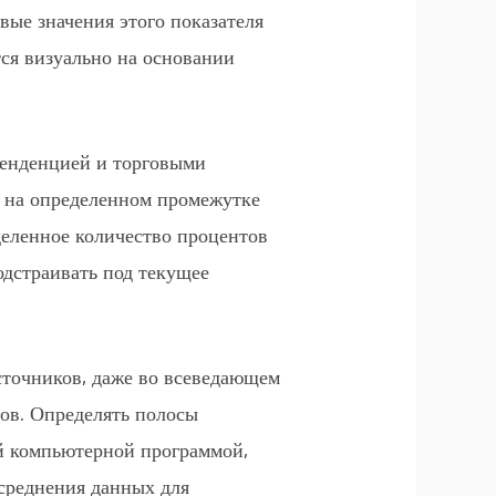
вые значения этого показателя
тся визуально на основании
тенденцией и торговыми
н на определенном промежутке
деленное количество процентов
одстраивать под текущее
источников, даже во всеведающем
ов. Определять полосы
ой компьютерной программой,
усреднения данных для