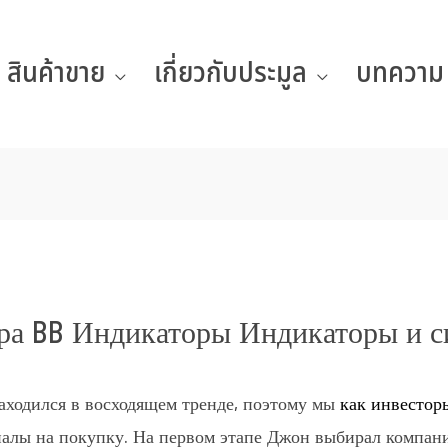
สินค้าขาย
เกี่ยวกับประมูล
บทความ
а BB Индикаторы Индикаторы и си
аходился в восходящем тренде, поэтому мы
как инвестор
налы на покупку. На первом этапе Джон выбирал компа