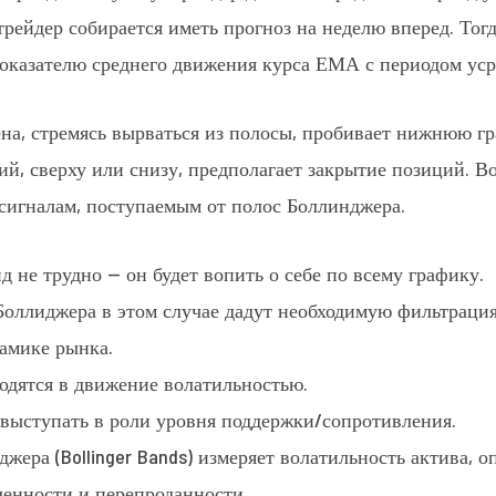
трейдер собирается иметь прогноз на неделю вперед. Тог
оказателю среднего движения курса ЕМА с периодом уср
ена, стремясь вырваться из полосы, пробивает нижнюю г
й, сверху или снизу, предполагает закрытие позиций. В
сигналам, поступаемым от полос Боллинджера.
 не трудно — он будет вопить о себе по всему графику.
оллиджера в этом случае дадут необходимую фильтрация,
амике рынка.
дятся в движение волатильностью.
 выступать в роли уровня поддержки/сопротивления.
ера (Bollinger Bands) измеряет волатильность актива, 
ленности и перепроданности.