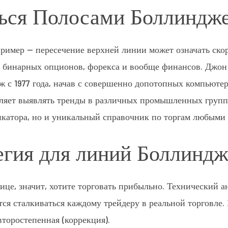
ться Полосами Боллиндж
пример — пересечение верхней линии может означать ско
е бинарных опционов, форекса и вообще финансов. Джон
 с 1977 года, начав с совершенно допотопных компьютер
воляет выявлять тренды в различных промышленных группа
катора, но и уникальный справочник по торгам любыми 
егия для линий Боллиндж
ице, значит, хотите торговать прибыльно. Технический а
тся сталкиваться каждому трейдеру в реальной торговле. 
второстепенная (коррекция).