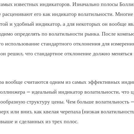
самых известных индикаторов. Изначально полосы Болл
 расценивают его как индикатор волатильности. Многие
той и удобный индикатор, а для некоторых он вообще яв
ходимо определять по волатильности рынка. После компь
то использование стандартного отклонения для измерен
 он решил, что стандартное отклонение должно меняться
ра вообще считаются одним из самых эффективных инди
Боллинжера — идеальный индикатор волатильности, что 
нообразную структуру цены. Чем больше волатильность 
верх или вниз, как квелая черепаха (низкая волатильност
выше и сделанных из трех полос.