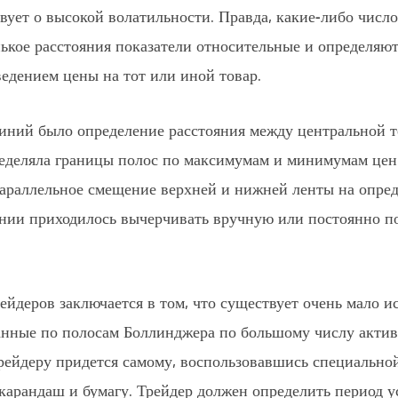
вует о высокой волатильности. Правда, какие-либо число
ькое расстояния показатели относительные и определяю
едением цены на тот или иной товар.
ний было определение расстояния между центральной 
ределяла границы полос по максимумам и минимумам це
параллельное смещение верхней и нижней ленты на опре
инии приходилось вычерчивать вручную или постоянно п
ейдеров заключается в том, что существует очень мало 
данные по полосам Боллинджера по большому числу актив
трейдеру придется самому, воспользовавшись специальн
и карандаш и бумагу. Трейдер должен определить период 