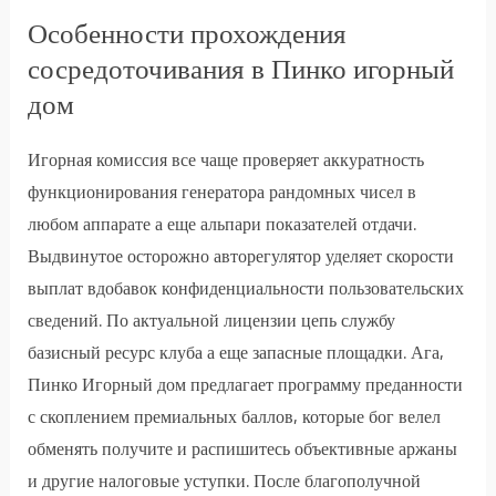
Особенности прохождения
сосредоточивания в Пинко игорный
дом
Игорная комиссия все чаще проверяет аккуратность
функционирования генератора рандомных чисел в
любом аппарате а еще альпари показателей отдачи.
Выдвинутое осторожно авторегулятор уделяет скорости
выплат вдобавок конфиденциальности пользовательских
сведений. По актуальной лицензии цепь службу
базисный ресурс клуба а еще запасные площадки. Ага,
Пинко Игорный дом предлагает программу преданности
с скоплением премиальных баллов, которые бог велел
обменять получите и распишитесь объективные аржаны
и другие налоговые уступки. После благополучной