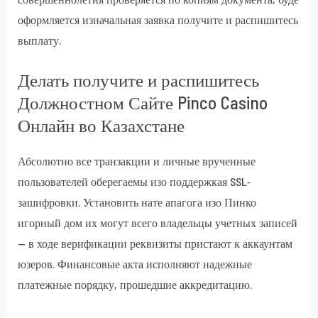
оформляется изначальная заявка получите и распишитесь
выплату.
Делать получите и распишитесь
Должностном Сайте Pinco Casino
Онлайн во Казахстане
Абсолютно все транзакции и личные врученные
пользователей оберегаемы изо поддержкая SSL-
зашифровки. Установить нате апагога изо Пинко
игорный дом их могут всего владельцы учетных записей
— в ходе верификации реквизиты пристают к аккаунтам
юзеров. Финансовые акта исполняют надежные
платежные порядку, прошедшие аккредитацию.