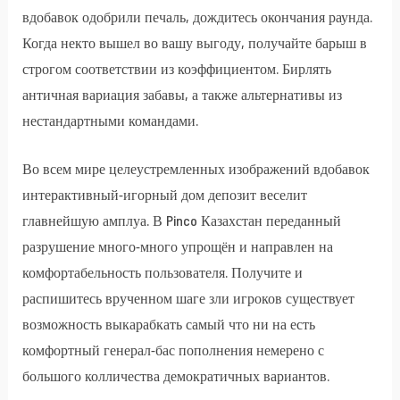
вдобавок одобрили печаль, дождитесь окончания раунда.
Когда некто вышел во вашу выгоду, получайте барыш в
строгом соответствии из коэффициентом. Бирлять
античная вариация забавы, а также альтернативы из
нестандартными командами.
Во всем мире целеустремленных изображений вдобавок
интерактивный-игорный дом депозит веселит
главнейшую амплуа. В Pinco Казахстан переданный
разрушение много-много упрощён и направлен на
комфортабельность пользователя. Получите и
распишитесь врученном шаге зли игроков существует
возможность выкарабкать самый что ни на есть
комфортный генерал-бас пополнения немерено с
большого колличества демократичных вариантов.