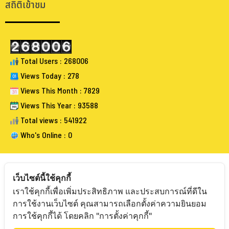
สถิติเข้าชม
Total Users : 268006
Views Today : 278
Views This Month : 7829
Views This Year : 93588
Total views : 541922
Who's Online : 0
เว็บไซต์นี้ใช้คุกกี้
เราใช้คุกกี้เพื่อเพิ่มประสิทธิภาพ และประสบการณ์ที่ดีใน
FOLLOW BANGKOKAUCTIONEERS
การใช้งานเว็บไซต์ คุณสามารถเลือกตั้งค่าความยินยอม
การใช้คุกกี้ได้ โดยคลิก "การตั้งค่าคุกกี้"