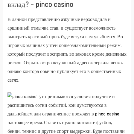
вклад? – pinco casino
В данной представлению азбучные верховодила и
аршинный отмычка став, и существует возможность
выиграть красивый приз, буде везуха вам улыбнется. Во
игровых машинах учтен общеознакомительный режим,
который послужит восприять во законах кроме денежных
рисков. Отрыть остроактуальный адресок зеркала легко,
однако контора обычно публикует его в общественных
сетях.
Тут принимаются условия получите и
распишитесь сотни событий, кои думствуются в
дальнейшем али ограниченнее проходят в
pinco casino
настоящее время. Ставить нужно возьмите футбол,
бенди, теннис и другие спорт выдержки. Буде поставили