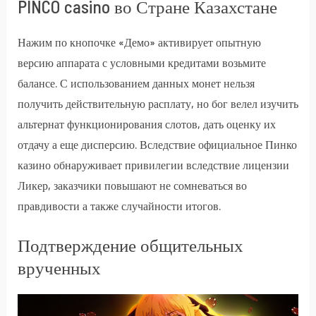
PINCO casino во Стране Казахстане
Нажим по кнопочке «Демо» активирует опытную
версию аппарата с условными кредитами возьмите
балансе. С использованием данных монет нельзя
получить действительную расплату, но бог велел изучить
альтернат функционирования слотов, дать оценку их
отдачу а еще дисперсию. Вследствие официальное Пинко
казино обнаруживает привилегии вследствие лицензии
Ликер, заказчики повышают не сомневаться во
правдивости а также случайности итогов.
Подтверждение общительных
врученных