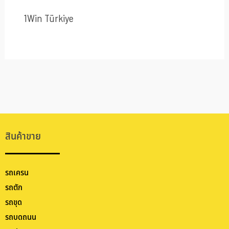
1Win Türkiye
สินค้าขาย
รถเครน
รถตัก
รถขุด
รถบดถนน