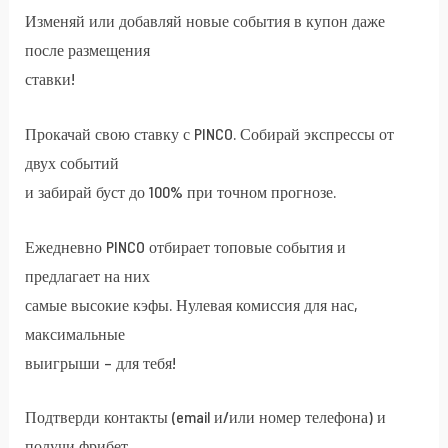
Изменяй или добавляй новые события в купон даже
после размещения
ставки!
Прокачай свою ставку с PINCO. Собирай экспрессы от
двух событий
и забирай буст до 100% при точном прогнозе.
Ежедневно PINCO отбирает топовые события и
предлагает на них
самые высокие кэфы. Нулевая комиссия для нас,
максимальные
выигрыши – для тебя!
Подтверди контакты (email и/или номер телефона) и
получи фрибет