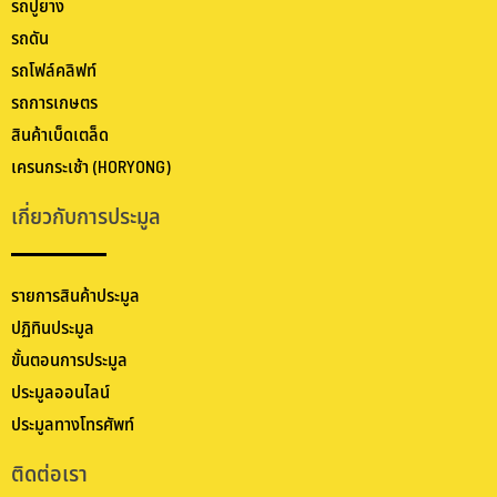
รถปูยาง
รถดัน
รถโฟล์คลิฟท์
รถการเกษตร
สินค้าเบ็ดเตล็ด
เครนกระเช้า (HORYONG)
เกี่ยวกับการประมูล
รายการสินค้าประมูล
ปฏิทินประมูล
ขั้นตอนการประมูล
ประมูลออนไลน์
ประมูลทางโทรศัพท์
ติดต่อเรา