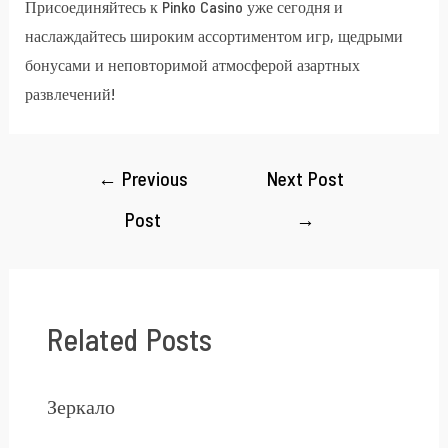
Присоединяйтесь к Pinko Casino уже сегодня и
наслаждайтесь широким ассортиментом игр, щедрыми
бонусами и неповторимой атмосферой азартных
развлечений!
←
Previous
Next Post
Post
→
Related Posts
Зеркало