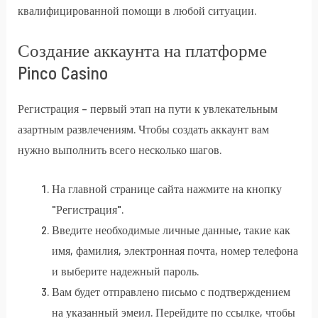
квалифицированной помощи в любой ситуации.
Создание аккаунта на платформе
Pinco Casino
Регистрация – первый этап на пути к увлекательным
азартным развлечениям. Чтобы создать аккаунт вам
нужно выполнить всего несколько шагов.
На главной странице сайта нажмите на кнопку
"Регистрация".
Введите необходимые личные данные, такие как
имя, фамилия, электронная почта, номер телефона
и выберите надежный пароль.
Вам будет отправлено письмо с подтверждением
на указанный эмеил. Перейдите по ссылке, чтобы