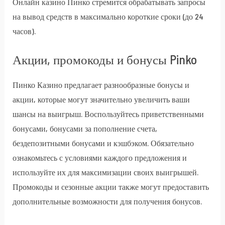
Онлайн казино Пинко стремится обрабатывать запросы
на вывод средств в максимально короткие сроки (до 24
часов).
Акции, промокоды и бонусы Pinko
Пинко Казино предлагает разнообразные бонусы и
акции, которые могут значительно увеличить ваши
шансы на выигрыш. Воспользуйтесь приветственными
бонусами, бонусами за пополнение счета,
бездепозитными бонусами и кэшбэком. Обязательно
ознакомьтесь с условиями каждого предложения и
используйте их для максимизации своих выигрышей.
Промокоды и сезонные акции также могут предоставить
дополнительные возможности для получения бонусов.