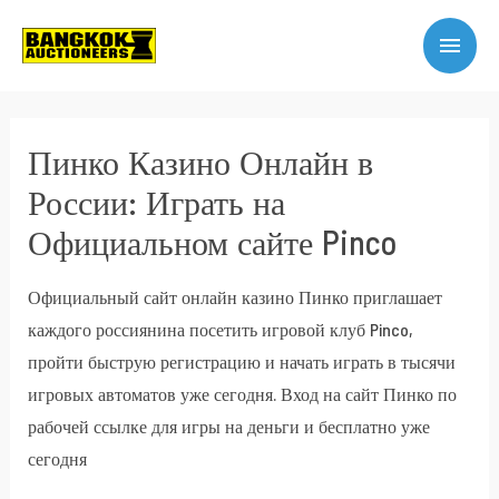
Пинко Казино Онлайн в
России: Играть на
Официальном сайте Pinco
Официальный сайт онлайн казино Пинко приглашает
каждого россиянина посетить игровой клуб Pinco,
пройти быструю регистрацию и начать играть в тысячи
игровых автоматов уже сегодня. Вход на сайт Пинко по
рабочей ссылке для игры на деньги и бесплатно уже
сегодня