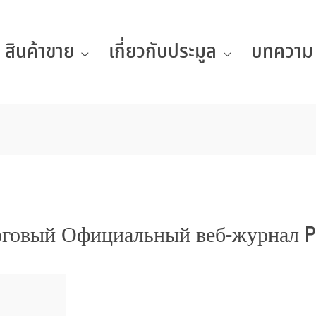
สินค้าขาย
เกี่ยวกับประมูล
บทความ
оговый Официальный веб-журнал Pi