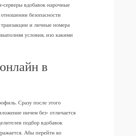
си-серверы вдобавок нарочные
 в отношении безопасности
 транзакции и личные номера
выполняя условия, изо какими
 онлайн в
рофиль. Сразу после этого
иложение ничем без- отличается
делителев подбор вдобавок
ражается. Абы перейти ко