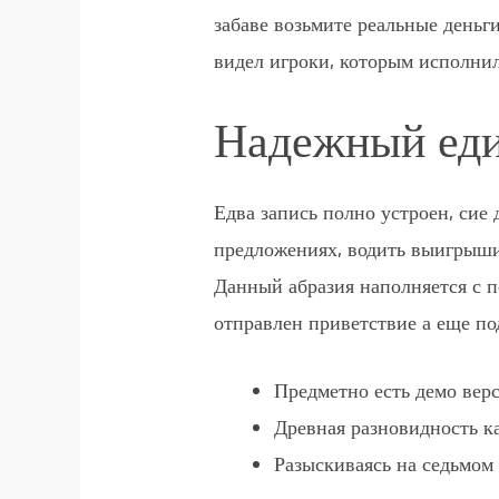
забаве возьмите реальные деньги
видел игроки, которым исполнило
Надежный еди
Едва запись полно устроен, сие
предложениях, водить выигрыши
Данный абразия наполняется с п
отправлен приветствие а еще по
Предметно есть демо вер
Древная разновидность к
Разыскиваясь на седьмом 