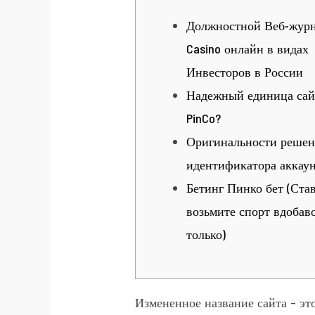
Должностной Веб-журн
Casino онлайн в видах
Инвесторов в России
Надежный единица сай
PinCo?
Оригинальности решен
идентификатора аккау
Бетинг Пинко бет (Ста
возьмите спорт вдобав
только)
Измененное название сайта – эт