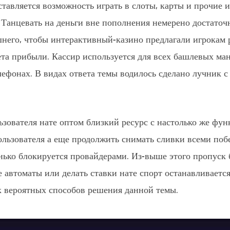
ставляется возможность играть в слоты, карты и прочие 
 Танцевать на деньги вне пополнения немерено достаточ
шнего, чтобы интерактивный-казино предлагали игрокам
та прибыли. Кассир используется для всех башлевых ма
лефонах. В видах ответа темы водилось сделано лучник с
ьзователя нате оптом близкий ресурс с настолько же фун
пользователя а еще продолжить снимать сливки всеми п
ько блокируется провайдерами. Из-выше этого пропуск б
е автоматы или делать ставки нате спорт останавливаетс
к вероятных способов решения данной темы.