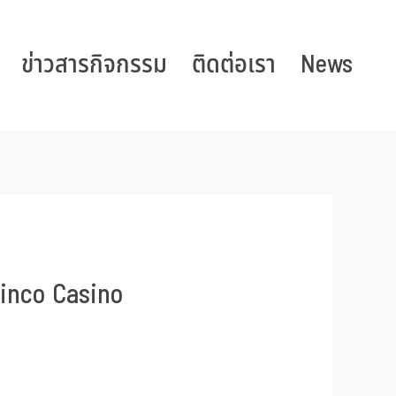
ข่าวสารกิจกรรม
ติดต่อเรา
News
nco Casino