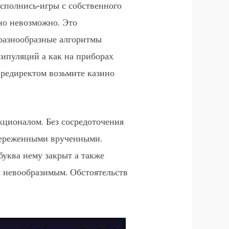
исполнись-игры с собственного
но невозможно. Это
 разнообразные алгоритмы
нипуляций а как на приборах
 редиректом возьмите казино
кционалом. Без сосредоточения
обереженными врученными.
уква нему закрыт а также
я невообразимым. Обстоятельств