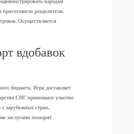
родемонстрировать народам
а приготовили разделители,
гроков. Осуществляется
орт вдобавок
ного бюджета. Игра доставляет
ударства СНГ принимают участие
 с зарубежных стран,
ми заслугами поощрят