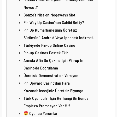
Mevcut?
Gonzo’s Mission Megaways Slot
Pin Way Up Casino’nun Sahibi Betty?
Pin Up Kumarhanesinin Ücretsiz
Sürümünü Android Veya Iphone’a Indirmek
Türkiye’de Pin-up Online Casino
Pin-up Casinos Destek Ekibi
Anında Afin De Çekme Için Pin-up In
Casino’da Doğrulama
Ücretsiz Demonstration Versiyon
Pin Upward Casino’dan Para
Kazanabileceğiniz Ücretsiz Piyango
Türk Oyuncular Için Herhangi Bir Bonus
Empieza Promosyon Var Mı?
Oyuncu Yorumları