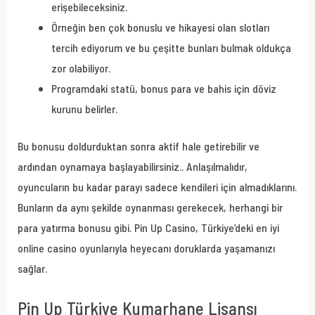
erişebileceksiniz.
Örneğin ben çok bonuslu ve hikayesi olan slotları
tercih ediyorum ve bu çeşitte bunları bulmak oldukça
zor olabiliyor.
Programdaki statü, bonus para ve bahis için döviz
kurunu belirler.
Bu bonusu doldurduktan sonra aktif hale getirebilir ve
ardından oynamaya başlayabilirsiniz.. Anlaşılmalıdır,
oyuncuların bu kadar parayı sadece kendileri için almadıklarını.
Bunların da aynı şekilde oynanması gerekecek, herhangi bir
para yatırma bonusu gibi. Pin Up Casino, Türkiye’deki en iyi
online casino oyunlarıyla heyecanı doruklarda yaşamanızı
sağlar.
Pin Up Türkiye Kumarhane Lisansı