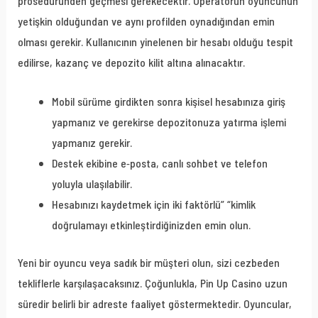
prosedüründen geçmesi gerekecektir. Operatörün oyuncunun
yetişkin olduğundan ve aynı profilden oynadığından emin
olması gerekir. Kullanıcının yinelenen bir hesabı olduğu tespit
edilirse, kazanç ve depozito kilit altına alınacaktır.
Mobil sürüme girdikten sonra kişisel hesabınıza giriş
yapmanız ve gerekirse depozitonuza yatırma işlemi
yapmanız gerekir.
Destek ekibine e-posta, canlı sohbet ve telefon
yoluyla ulaşılabilir.
Hesabınızı kaydetmek için iki faktörlü” “kimlik
doğrulamayı etkinleştirdiğinizden emin olun.
Yeni bir oyuncu veya sadık bir müşteri olun, sizi cezbeden
tekliflerle karşılaşacaksınız. Çoğunlukla, Pin Up Casino uzun
süredir belirli bir adreste faaliyet göstermektedir. Oyuncular,