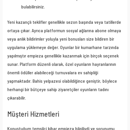
bulabilirsiniz.
Yeni kazançlı teklifler genellikle sezon başında veya tatillerde
ortaya çıkar. Ayrıca platformun sosyal ağlarına abone olmaya
veya anlık bildirimler yoluyla yeni bonusları size bildiren bir
uygulama yüklemeye değer. Oyunlar bir kumarhane tarzında
yapılmıştır empieza genellikle kazanmak için birçok seçenek
sunar. Platform düzenli olarak, özel oyunların hayranlarının
önemli ödüller alabileceği turnuvalara ev sahipliği
yapmaktadır. Bahis yelpazesi olabildiğince geniştir, böylece
herhangi bir bütçeye sahip ziyaretçiler oyunların tadını
çıkarabilir.
Müşteri Hizmetleri
Konuştuğum temsilci kibar empieza bilgiliydi ve sorunumu