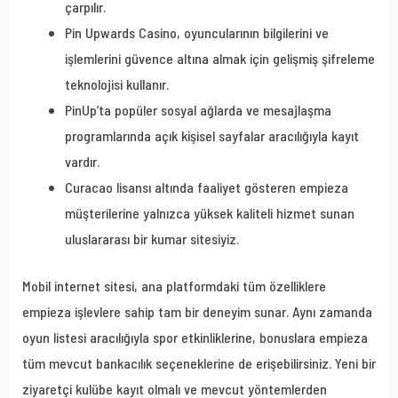
çarpılır.
Pin Upwards Casino, oyuncularının bilgilerini ve
işlemlerini güvence altına almak için gelişmiş şifreleme
teknolojisi kullanır.
PinUp’ta popüler sosyal ağlarda ve mesajlaşma
programlarında açık kişisel sayfalar aracılığıyla kayıt
vardır.
Curacao lisansı altında faaliyet gösteren empieza
müşterilerine yalnızca yüksek kaliteli hizmet sunan
uluslararası bir kumar sitesiyiz.
Mobil internet sitesi, ana platformdaki tüm özelliklere
empieza işlevlere sahip tam bir deneyim sunar. Aynı zamanda
oyun listesi aracılığıyla spor etkinliklerine, bonuslara empieza
tüm mevcut bankacılık seçeneklerine de erişebilirsiniz. Yeni bir
ziyaretçi kulübe kayıt olmalı ve mevcut yöntemlerden