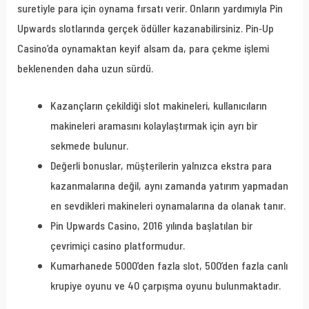
suretiyle para için oynama fırsatı verir. Onların yardımıyla Pin
Upwards slotlarında gerçek ödüller kazanabilirsiniz. Pin-Up
Casino’da oynamaktan keyif alsam da, para çekme işlemi
beklenenden daha uzun sürdü.
Kazançların çekildiği slot makineleri, kullanıcıların
makineleri aramasını kolaylaştırmak için ayrı bir
sekmede bulunur.
Değerli bonuslar, müşterilerin yalnızca ekstra para
kazanmalarına değil, aynı zamanda yatırım yapmadan
en sevdikleri makineleri oynamalarına da olanak tanır.
Pin Upwards Casino, 2016 yılında başlatılan bir
çevrimiçi casino platformudur.
Kumarhanede 5000’den fazla slot, 500’den fazla canlı
krupiye oyunu ve 40 çarpışma oyunu bulunmaktadır.