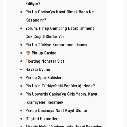
Ediliyor?
Pin Up Casino’ya Kayıt Olmak Bana Ne
Kazandırır?
Yorum: Pinap Gambling Establishment
Çok Çeşitli Slotlar Var
Pin Up Türkiye Kumarhane Lisansı
Pin-up Casino
Floating Monster Slot
Havacı Oyunu
Pin-up Spor Bahisleri
Pin Up’ın Türkiye’deki Popülerliği Nedir?
Pin Upwards Casino’ya Giriş Yapın, Kayıt,
Ikramiyeler, Indirmek
Pin-up Casinoya Nasıl Kayıt Olunur
Müşteri Hizmetleri
Sitenin Mobil Versiyonunda Hangi Bonuslar