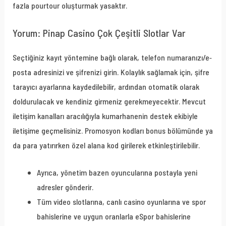
fazla pourtour oluşturmak yasaktır.
Yorum: Pinap Casino Çok Çeşitli Slotlar Var
Seçtiğiniz kayıt yöntemine bağlı olarak, telefon numaranızı/e-
posta adresinizi ve şifrenizi girin. Kolaylık sağlamak için, şifre
tarayıcı ayarlarına kaydedilebilir, ardından otomatik olarak
doldurulacak ve kendiniz girmeniz gerekmeyecektir. Mevcut
iletişim kanalları aracılığıyla kumarhanenin destek ekibiyle
iletişime geçmelisiniz. Promosyon kodları bonus bölümünde ya
da para yatırırken özel alana kod girilerek etkinleştirilebilir.
Ayrıca, yönetim bazen oyuncularına postayla yeni
adresler gönderir.
Tüm video slotlarına, canlı casino oyunlarına ve spor
bahislerine ve uygun oranlarla eSpor bahislerine