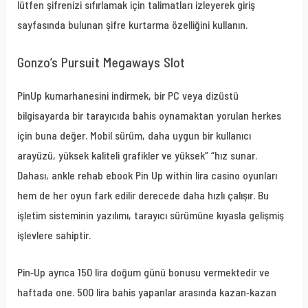
lütfen şifrenizi sıfırlamak için talimatları izleyerek giriş
sayfasında bulunan şifre kurtarma özelliğini kullanın.
Gonzo’s Pursuit Megaways Slot
PinUp kumarhanesini indirmek, bir PC veya dizüstü
bilgisayarda bir tarayıcıda bahis oynamaktan yorulan herkes
için buna değer. Mobil sürüm, daha uygun bir kullanıcı
arayüzü, yüksek kaliteli grafikler ve yüksek” “hız sunar.
Dahası, ankle rehab ebook Pin Up within lira casino oyunları
hem de her oyun fark edilir derecede daha hızlı çalışır. Bu
işletim sisteminin yazılımı, tarayıcı sürümüne kıyasla gelişmiş
işlevlere sahiptir.
Pin-Up ayrıca 150 lira doğum günü bonusu vermektedir ve
haftada one. 500 lira bahis yapanlar arasında kazan-kazan