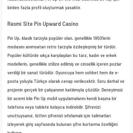
birden fazla profil oluşturmak yasaktır.
Rəsmi Site Pin Upward Casino
Pin Up, klasik tarzıyla popüler olan, genellikle 1950’lerin
modasını anımsatan retro tarzıyla özdeşleşmiş bir türdür.
Popüler kültürde sıkça karşılaşılan bu tarz, kadın ve erkek
modellerin, genellikle stilize edilmiş ve cinsellik içeren pozlar
verdiği bir sanat türüdür. Oyuncuya hem sohbet hem de e-
posta yoluyla Türkçe olarak cevap verilecektir. Soru derhal ve
projenin gerçek bir çalışanının katılımıyla çözülür. Deneyimsiz
bir acemi bile Pin Up mobil uygulamalarını kendi başına bir
telefona veya tablete kolayca indirebilir. Şifrenizi
unuttuysanız, lütfen şifrenizi sıfırlamak için talimatları
izleyerek giriş sayfasında bulunan şifre kurtarma özelliğini
kullanın.