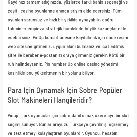
Kaydınızı tamamladığınızda, yüzlerce farklı bahis seçeneği ve
çeşitli casino oyunlarına anında erişim elde edersiniz. Tüm
oyunları sorunsuz ve hızlı bir şekilde oynayabilir, doğru
tahminler empieza stratejik hamlelerle büyük kazançlar elde
edebilirsiniz. PinUp kumarhanesine kaydolmak için önce resmi
web sitesine gitmeniz, uygun alanı bulmanız ve icat edilmiş
şifre ile beraber e-postanızı oraya girmeniz gerekir. Kötü bir
ruh halindeyseniz, Pin number Up online casino yönetimi
kesinlikle onu yükseltmenin bir yolunu biliyor.
Para Için Oynamak Için Sobre Popüler
Slot Makineleri Hangileridir?
Pinup, Türk oyuncular için sobre dahil olmak üzere ayrı bir slot
seçimi sunuyor. Bunlar arayüzü Türkçeye çevrilmiş, öğrenmeyi
ve test etmeyi kolaylaştıran oyunlardır. Oyuncu, hesabın