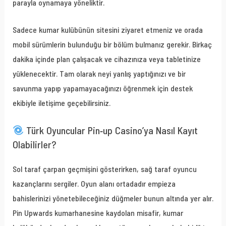
parayla oynamaya yöneliktir.
Sadece kumar kulübünün sitesini ziyaret etmeniz ve orada
mobil sürümlerin bulunduğu bir bölüm bulmanız gerekir. Birkaç
dakika içinde plan çalışacak ve cihazınıza veya tabletinize
yüklenecektir. Tam olarak neyi yanlış yaptığınızı ve bir
savunma yapıp yapamayacağınızı öğrenmek için destek
ekibiyle iletişime geçebilirsiniz.
Türk Oyuncular Pin-up Casino’ya Nasıl Kayıt
Olabilirler?
Sol taraf çarpan geçmişini gösterirken, sağ taraf oyuncu
kazançlarını sergiler. Oyun alanı ortadadır empieza
bahislerinizi yönetebileceğiniz düğmeler bunun altında yer alır.
Pin Upwards kumarhanesine kaydolan misafir, kumar