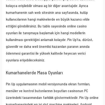
kolayca erişilebilir olması ag bir diğer avantajıdır. Ayrıca
kumarhanenin sah web sitesinin ana sayfasında, kulüp
kullanıcılarının hangi makinelerde en büyük kazancı elde
ettiğini görebilirsiniz. Bu tablo sayesinde online casino
oyunları ile tanışmaya başlamak için hangi modellerin
kullanılması gerektiğini anlamak kolaydır. Pin Up’ta, dürüst,
güvenilir ve daha weil önemlisi kazanılan paranın anında
ödenmesi garantisi ile yüksek kalitede heyecan verici
oyunlara erişebileceksiniz.
Kumarhanelerde Masa Oyunları
Pin Up uygulamasının mobil versiyonunda ekran formları,
menüler ve kontrol butonlarının boyutları casinonun PC
üzerindeki tasarımından farklılık göstermektedir. Pin Up online
kumarhanesindeki en iyi slot machine makineleri, Android