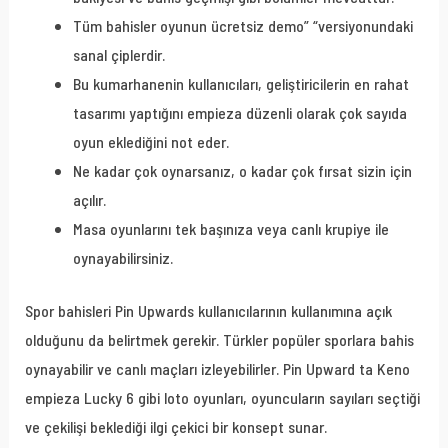
Tüm bahisler oyunun ücretsiz demo” “versiyonundaki
sanal çiplerdir.
Bu kumarhanenin kullanıcıları, geliştiricilerin en rahat
tasarımı yaptığını empieza düzenli olarak çok sayıda
oyun eklediğini not eder.
Ne kadar çok oynarsanız, o kadar çok fırsat sizin için
açılır.
Masa oyunlarını tek başınıza veya canlı krupiye ile
oynayabilirsiniz.
Spor bahisleri Pin Upwards kullanıcılarının kullanımına açık
olduğunu da belirtmek gerekir. Türkler popüler sporlara bahis
oynayabilir ve canlı maçları izleyebilirler. Pin Upward ta Keno
empieza Lucky 6 gibi loto oyunları, oyuncuların sayıları seçtiği
ve çekilişi beklediği ilgi çekici bir konsept sunar.