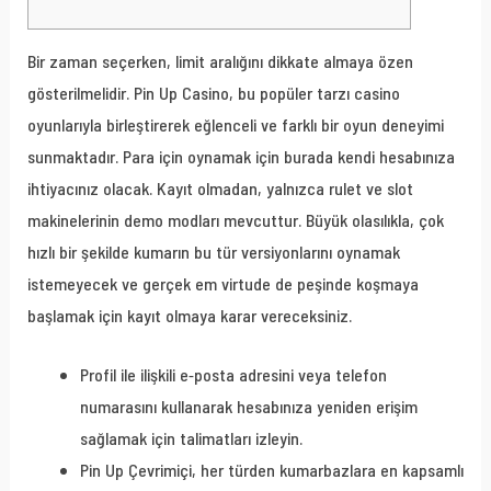
Bir zaman seçerken, limit aralığını dikkate almaya özen
gösterilmelidir. Pin Up Casino, bu popüler tarzı casino
oyunlarıyla birleştirerek eğlenceli ve farklı bir oyun deneyimi
sunmaktadır. Para için oynamak için burada kendi hesabınıza
ihtiyacınız olacak. Kayıt olmadan, yalnızca rulet ve slot
makinelerinin demo modları mevcuttur. Büyük olasılıkla, çok
hızlı bir şekilde kumarın bu tür versiyonlarını oynamak
istemeyecek ve gerçek em virtude de peşinde koşmaya
başlamak için kayıt olmaya karar vereceksiniz.
Profil ile ilişkili e-posta adresini veya telefon
numarasını kullanarak hesabınıza yeniden erişim
sağlamak için talimatları izleyin.
Pin Up Çevrimiçi, her türden kumarbazlara en kapsamlı