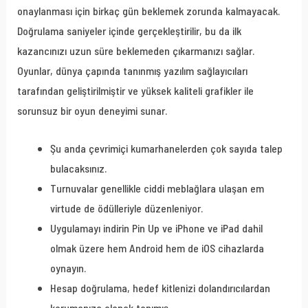
onaylanması için birkaç gün beklemek zorunda kalmayacak.
Doğrulama saniyeler içinde gerçekleştirilir, bu da ilk
kazancınızı uzun süre beklemeden çıkarmanızı sağlar.
Oyunlar, dünya çapında tanınmış yazılım sağlayıcıları
tarafından geliştirilmiştir ve yüksek kaliteli grafikler ile
sorunsuz bir oyun deneyimi sunar.
Şu anda çevrimiçi kumarhanelerden çok sayıda talep
bulacaksınız.
Turnuvalar genellikle ciddi meblağlara ulaşan em
virtude de ödülleriyle düzenleniyor.
Uygulamayı indirin Pin Up ve iPhone ve iPad dahil
olmak üzere hem Android hem de iOS cihazlarda
oynayın.
Hesap doğrulama, hedef kitlenizi dolandırıcılardan