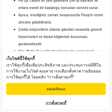
Pin Up Casino en yeni gelenlere çok iyi davranır ve
onlara esnek bir başlangıç bonusları sistemi sunar.
Ayrıca, istediğiniz zaman tarayıcınızda Pinup’ın resmi
sitesine gidebilirsiniz.
Çünkü müşterilerin ödeme işlemleri sırasında güvenli
hissetmeleri ve kişisel bilgilerinin korunması
gerekmektedir.
Site, Malta Oyun Otoritesi lisansı ile yasal olarak
faaliyet göstermektedir.
เว็บไซต์นี้ใช้คุกกี้
เราใช้คุกกี้เพื่อเพิ่มประสิทธิภาพ และประสบการณ์ที่ดีใน
การใช้งานเว็บไซต์ คุณสามารถเลือกตั้งค่าความยินยอม
Öncelikle, oyuncunun operatörün” “sah sitesine kaydolması
การใช้คุกกี้ได้ โดยคลิก "การตั้งค่าคุกกี้"
gerekir, bu da your five dakika sürecektir. Ardından
hesabınıza giriş yapmanız, “Profil” sekmesini açmanız ve
ยอมรับทั้งหมด
ardından instructions ödüllerin bulunduğu bölümü açmanız
gerekir. Pin Up kumarhanesinin choix sayfasının arayüzü basit
การตั้งค่าคุกกี้
ve rahattır, bu da deneyimi olmayan bir oyuncunun fiel site