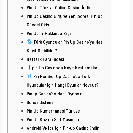
Pin Up Türkiye Online Casino İndir
Pin Up Casino Giriş Ve Yeni Adres: Pin Up
Güncel Giriş
Pin Up Tr Hakkında Bilgi
Türk Oyuncular Pin Up Casino’ya Nasıl
Kayıt Olabilirler?
Haftalık Para Iadesi
pin Up Casino’da Kayıt Kısıtlamaları
Pin Number Up Casino’da Türk
Oyuncular Için Hangi Oyunlar Mevcut?
Pınup Casino’da Nasıl Oynanır
Bonus Sistemi
Pin Up Kumarhanesi Türkiye
Pin Up Kazino Slot Maşınları
Android Ve Ios Için Pin-up Casino İndir