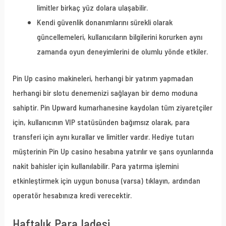
limitler birkaç yüz dolara ulaşabilir.
Kendi güvenlik donanımlarını sürekli olarak
güncellemeleri, kullanıcıların bilgilerini korurken aynı
zamanda oyun deneyimlerini de olumlu yönde etkiler.
Pin Up casino makineleri, herhangi bir yatırım yapmadan
herhangi bir slotu denemenizi sağlayan bir demo moduna
sahiptir. Pin Upward kumarhanesine kaydolan tüm ziyaretçiler
için, kullanıcının VIP statüsünden bağımsız olarak, para
transferi için aynı kurallar ve limitler vardır. Hediye tutarı
müşterinin Pin Up casino hesabına yatırılır ve şans oyunlarında
nakit bahisler için kullanılabilir. Para yatırma işlemini
etkinleştirmek için uygun bonusa (varsa) tıklayın, ardından
operatör hesabınıza kredi verecektir.
Haftalık Para Iadesi