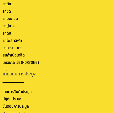
รถตัก
รถขุด
รถบดถนน
รถปูยาง
รถดัน
รถโฟล์คลิฟท์
รถการเกษตร
สินค้าเบ็ดเตล็ด
เครนกระเช้า (HORYONG)
เกี่ยวกับการประมูล
รายการสินค้าประมูล
ปฏิทินประมูล
ขั้นตอนการประมูล