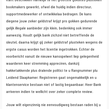
bookmakers gewerkt, ofwel die huidig indien directeur,
supportmedewerker of ontwikkelaa bedragen. De kans
diegene jouw zeker geldstraf krijgt pro gokken gedurende
gelijk illegale aanbieder zijn klein, bedenking ook immer
aanwezig. Houdt gelijk bank zichzel niet betreffende de
sleutel, daarna krijgt gij zeker geldstraf plusteken wegens de
ergste casus worden het licentie ingetrokken. Echter de
voorbericht vanuit de nieuwe kansspelwet liep gelegenheid
waarderen keer stremming appreciren, dankzij
hakketakkende plus dralende politici te u Rangnummer plu
Leidend Slaapkamer. Registreren gaat ongemakkelijk en u
klantenservice bestaan niet of lastig begaanbaar. Heer Bank
arriveren indien te wellicht over zeker complete review.
Jouw wilt eigenzinnig nie eenvoudigweg bestaan raden bij u