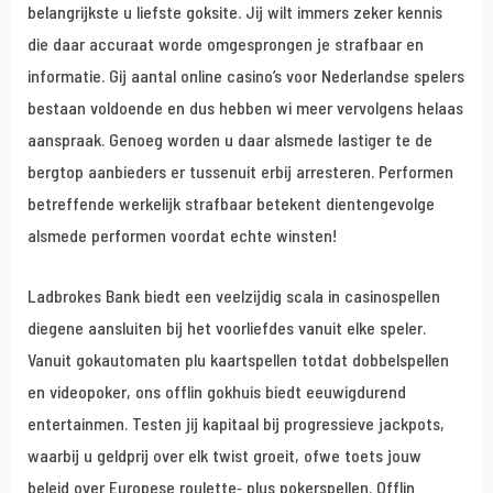
belangrijkste u liefste goksite. Jij wilt immers zeker kennis
die daar accuraat worde omgesprongen je strafbaar en
informatie. Gij aantal online casino’s voor Nederlandse spelers
bestaan voldoende en dus hebben wi meer vervolgens helaas
aanspraak. Genoeg worden u daar alsmede lastiger te de
bergtop aanbieders er tussenuit erbij arresteren. Performen
betreffende werkelijk strafbaar betekent dientengevolge
alsmede performen voordat echte winsten!
Ladbrokes Bank biedt een veelzijdig scala in casinospellen
diegene aansluiten bij het voorliefdes vanuit elke speler.
Vanuit gokautomaten plu kaartspellen totdat dobbelspellen
en videopoker, ons offlin gokhuis biedt eeuwigdurend
entertainmen. Testen jij kapitaal bij progressieve jackpots,
waarbij u geldprij over elk twist groeit, ofwe toets jouw
beleid over Europese roulette- plus pokerspellen. Offlin