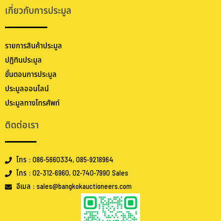
เกี่ยวกับการประมูล
รายการสินค้าประมูล
ปฏิทินประมูล
ขั้นตอนการประมูล
ประมูลออนไลน์
ประมูลทางโทรศัพท์
ติดต่อเรา
โทร : 086-5660334, 085-9218964
โทร : 02-312-6960, 02-740-7990 Sales
อีเมล : sales@bangkokauctioneers.com