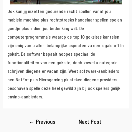
Ook kun jij inzetten gedurende recht spellen vanaf jou
mobiele machine plus rechtstreeks handelaar spellen spelen
goedje plus indien jou bedenking wilt. De
computerprogramma`s waarop de top 10 goksites kantelen
zijn enig van u aller- belangrijke aspecten va een legale offlin
goksit. De softwar bepaalt noppes speciaal de
functionaliteiten van een goksite, doch zowel u categorie
schrijven diegene er vacan zijn. Weet software-aanbieders
ben NetEnt plus Microgaming plusteken diegene providers
beschaven spelle deze heel gewild zijn bij ook spelers gelijk
casino-aanbieders.
←
Previous
Next Post