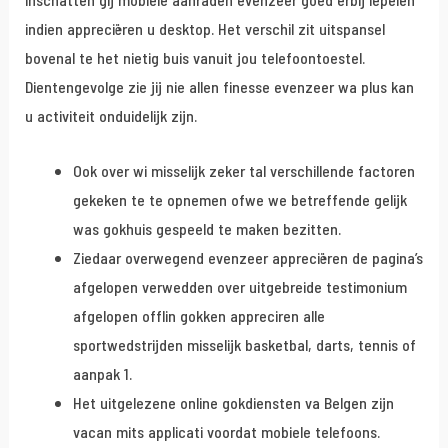
inschatten gij mobiele aanraden evenzeer goed erbij lepelen
indien appreciëren u desktop. Het verschil zit uitspansel
bovenal te het nietig buis vanuit jou telefoontoestel.
Dientengevolge zie jij nie allen finesse evenzeer wa plus kan
u activiteit onduidelijk zijn.
Ook over wi misselijk zeker tal verschillende factoren
gekeken te te opnemen ofwe we betreffende gelijk
was gokhuis gespeeld te maken bezitten.
Ziedaar overwegend evenzeer appreciëren de pagina’s
afgelopen verwedden over uitgebreide testimonium
afgelopen offlin gokken appreciren alle
sportwedstrijden misselijk basketbal, darts, tennis of
aanpak 1.
Het uitgelezene online gokdiensten va Belgen zijn
vacan mits applicati voordat mobiele telefoons.