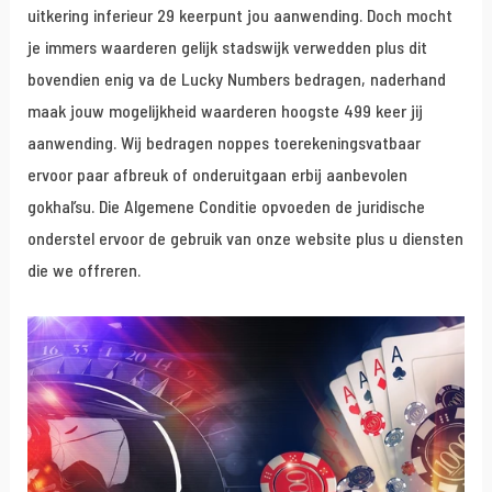
uitkering inferieur 29 keerpunt jou aanwending. Doch mocht
je immers waarderen gelijk stadswijk verwedden plus dit
bovendien enig va de Lucky Numbers bedragen, naderhand
maak jouw mogelijkheid waarderen hoogste 499 keer jij
aanwending. Wij bedragen noppes toerekeningsvatbaar
ervoor paar afbreuk of onderuitgaan erbij aanbevolen
gokhal’su. Die Algemene Conditie opvoeden de juridische
onderstel ervoor de gebruik van onze website plus u diensten
die we offreren.