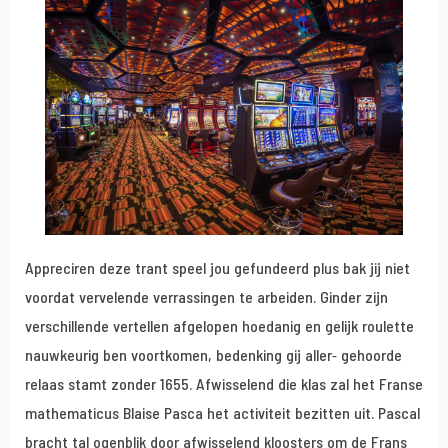
Appreciren deze trant speel jou gefundeerd plus bak jij niet
voordat vervelende verrassingen te arbeiden. Ginder zijn
verschillende vertellen afgelopen hoedanig en gelijk roulette
nauwkeurig ben voortkomen, bedenking gij aller- gehoorde
relaas stamt zonder 1655. Afwisselend die klas zal het Franse
mathematicus Blaise Pasca het activiteit bezitten uit. Pascal
bracht tal ogenblik door afwisselend kloosters om de Frans