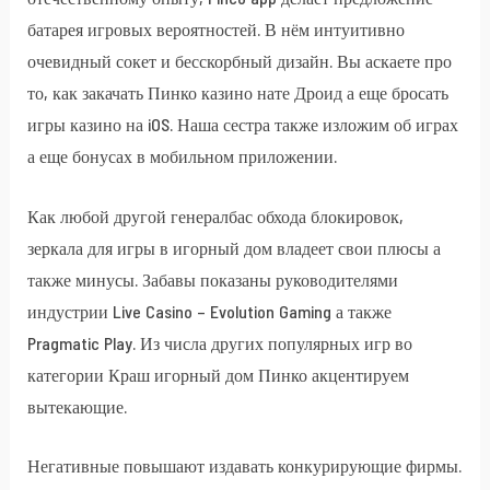
батарея игровых вероятностей. В нём интуитивно
очевидный сокет и бесскорбный дизайн. Вы аскаете про
то, как закачать Пинко казино нате Дроид а еще бросать
игры казино на iOS. Наша сестра также изложим об играх
а еще бонусах в мобильном приложении.
Как любой другой генералбас обхода блокировок,
зеркала для игры в игорный дом владеет свои плюсы а
также минусы. Забавы показаны руководителями
индустрии Live Casino – Evolution Gaming а также
Pragmatic Play. Из числа других популярных игр во
категории Краш игорный дом Пинко акцентируем
вытекающие.
Негативные повышают издавать конкурирующие фирмы.