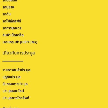
รถบดถนน
รถปูยาง
รถดัน
รถโฟล์คลิฟท์
รถการเกษตร
สินค้าเบ็ดเตล็ด
เครนกระเช้า (HORYONG)
เกี่ยวกับการประมูล
รายการสินค้าประมูล
ปฏิทินประมูล
ขั้นตอนการประมูล
ประมูลออนไลน์
ประมูลทางโทรศัพท์