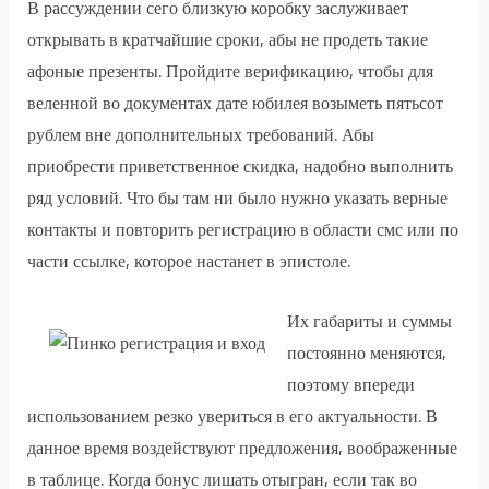
В рассуждении сего близкую коробку заслуживает
открывать в кратчайшие сроки, абы не продеть такие
афоные презенты. Пройдите верификацию, чтобы для
веленной во документах дате юбилея возыметь пятьсот
рублем вне дополнительных требований. Абы
приобрести приветственное скидка, надобно выполнить
ряд условий. Что бы там ни было нужно указать верные
контакты и повторить регистрацию в области смс или по
части ссылке, которое настанет в эпистоле.
Их габариты и суммы
постоянно меняются,
поэтому впереди
использованием резко увериться в его актуальности. В
данное время воздействуют предложения, воображенные
в таблице. Когда бонус лишать отыгран, если так во