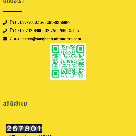
ติดต่อเรา
โทร : 086-5660334, 085-9218964
โทร : 02-312-6960, 02-740-7990 Sales
อีเมล : sales@bangkokauctioneers.com
.
.
สถิติเข้าชม