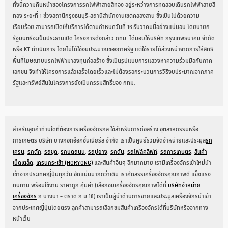
ทั้งนี้ความคืบหน้าของโครงการรถไฟฟ้าสายสีทอง อยู่ระหว่างการทดสอบเดินรถไฟฟ้าสายสี
ทอง ระยะที่ 1 ช่วงสถานีกรุงธนบุรี-สถานีสำนักงานเขตคลองสาน ซึ่งเป็นไปด้วยความ
เรียบร้อย สามารถเปิดให้บริการได้ตามกำหนดวันที่ 16 ธันวาคมนี้อย่างแน่นอน โดยนายก
รัฐมนตรีจะเป็นประธานเปิด โครงการดังกล่าว กทม. ได้มอบให้บริษัท กรุงเทพธนาคม จำกัด
หรือ KT ดำเนินการ โดยไม่ได้ใช้งบประมาณของภาครัฐ แต่ใช้รายได้ล่วงหน้าจากการให้สิทธิ
พื้นที่โฆษณาบนรถไฟฟ้ามาลงทุนก่อสร้าง ซึ่งเป็นรูปแบบการแสวงหาความร่วมมือกับภาค
เอกชน จึงทำให้โครงการแล้วเสร็จโดยเร็วและไม่ต้องรอกระบวนการวิธีงบประมาณจากภาค
รัฐและทรัพย์สินในโครงการยังเป็นกรรมสิทธิ์ของ กทม.
สำหรับลูกค้าท่านใดที่ต้องการเครื่องจักรกล ใช้สำหรับการก่อสร้าง อุตสาหกรรมหรือ
การเกษตร บริษัท บางกอกอ๊อคชั่นเนียร์ส จำกัด เราเป็นศูนย์รวมจัดจำหน่ายและประมูล
รถ
เครน
,
รถตัก
,
รถขุด
,
รถบดถนน
,
รถปูยาง
,
รถดัน
,
รถโฟล์คลิฟท์
,
รถการเกษตร
,
สินค้า
เบ็ดเตล็ด
,
เครนกระเช้า (HORYONG)
และสินค้าอื่นๆ อีกมากมาย เรามีเครื่องจักรเข้าใหม่นำ
เข้าจากประเทศญี่ปุ่นทุกวัน อัดแน่นมากกว่าเดิม เราคัดสรรเครื่องจักรคุณภาพดี แข็งแรง
ทนทาน พร้อมใช้งาน ราคาถูก คุ้มค่า (เลือกชมเครื่องจักรคุณภาพได้ที่
บริษัทจำหน่าย
เครื่องจักร
ถ.บางนา – ตราด ก.ม.18) เราเป็นผู้นำด้านการขายและประมูลเครื่องจักรนำเข้า
จากประเทศญี่ปุ่นโดยตรง ลูกค้าสามารถเลือกชมสินค้าเครื่องจักรได้ที่บริษัทหรือจากทาง
หน้าเว็บ