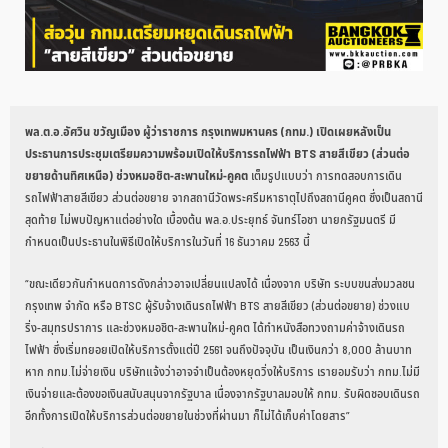
พล.ต.อ.อัศวิน ขวัญเมือง ผู้ว่าราชการ กรุงเทพมหานคร (กทม.)
เปิดเผยหลังเป็น
ประธานการประชุมเตรียมความพร้อมเปิดให้บริการรถไฟฟ้า BTS สายสีเขียว (ส่วนต่อ
ขยายด้านทิศเหนือ) ช่วงหมอชิต-สะพานใหม่-คูคต
เต็มรูปแบบว่า การทดสอบการเดิน
รถไฟฟ้าสายสีเขียว ส่วนต่อขยาย จากสถานีวัดพระศรีมหาธาตุไปถึงสถานีคูคต ซึ่งเป็นสถานี
สุดท้าย ไม่พบปัญหาแต่อย่างใด เบื้องต้น พล.อ.ประยุทธ์ จันทร์โอชา นายกรัฐมนตรี มี
กำหนดเป็นประธานในพิธีเปิดให้บริการในวันที่ 16 ธันวาคม 2563 นี้
“ขณะเดียวกันกำหนดการดังกล่าวอาจเปลี่ยนแปลงได้ เนื่องจาก บริษัท ระบบขนส่งมวลชน
กรุงเทพ จำกัด หรือ BTSC ผู้รับจ้างเดินรถไฟฟ้า BTS สายสีเขียว (ส่วนต่อขยาย) ช่วงแบ
ริ่ง-สมุทรปราการ และช่วงหมอชิต-สะพานใหม่-คูคต ได้ทำหนังสือทวงถามค่าจ้างเดินรถ
ไฟฟ้า ซึ่งเริ่มทยอยเปิดให้บริการตั้งแต่ปี 2561 จนถึงปัจจุบัน เป็นเงินกว่า 8,000 ล้านบาท
หาก กทม.ไม่จ่ายเงิน บริษัทแจ้งว่าอาจจำเป็นต้องหยุดวิ่งให้บริการ เรายอมรับว่า กทม.ไม่มี
เงินจ่ายและต้องขอเงินสนับสนุนจากรัฐบาล เนื่องจากรัฐบาลมอบให้ กทม. รับผิดชอบเดินรถ
อีกทั้งการเปิดให้บริการส่วนต่อขยายในช่วงที่ผ่านมา ก็ไม่ได้เก็บค่าโดยสาร”