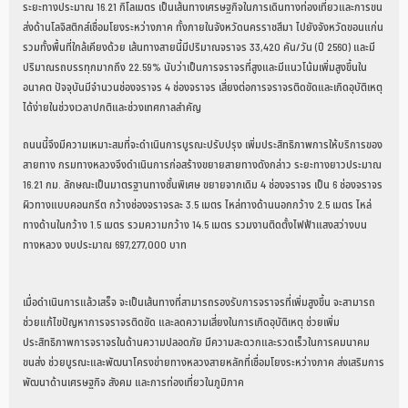
ระยะทางประมาณ 16.21 กิโลเมตร เป็นเส้นทางเศรษฐกิจในการเดินทางท่องเที่ยวและการขน
ส่งด้านโลจิสติกส์เชื่อมโยงระหว่างภาค ทั้งภายในจังหวัดนครราชสีมา ไปยังจังหวัดขอนแก่น
รวมทั้งพื้นที่ใกล้เคียงด้วย เส้นทางสายนี้มีปริมาณจราจร 33,420 คัน/วัน (ปี 2560) และมี
ปริมาณรถบรรทุกมากถึง 22.59% นับว่าเป็นการจราจรที่สูงและมีแนวโน้มเพิ่มสูงขึ้นใน
อนาคต ปัจจุบันมีจำนวนช่องจราจร 4 ช่องจราจร เสี่ยงต่อการจราจรติดขัดและเกิดอุบัติเหตุ
ได้ง่ายในช่วงเวลาปกติและช่วงเทศกาลสำคัญ
ถนนนี้จึงมีความเหมาะสมที่จะดำเนินการบูรณะปรับปรุง เพิ่มประสิทธิภาพการให้บริการของ
สายทาง กรมทางหลวงจึงดำเนินการก่อสร้างขยายสายทางดังกล่าว ระยะทางยาวประมาณ
16.21 กม. ลักษณะเป็นมาตรฐานทางชั้นพิเศษ ขยายจากเดิม 4 ช่องจราจร เป็น 6 ช่องจราจร
ผิวทางแบบคอนกรีต กว้างช่องจราจรละ 3.5 เมตร ไหล่ทางด้านนอกกว้าง 2.5 เมตร ไหล่
ทางด้านในกว้าง 1.5 เมตร รวมความกว้าง 14.5 เมตร รวมงานติดตั้งไฟฟ้าแสงสว่างบน
ทางหลวง งบประมาณ 697,277,000 บาท
เมื่อดำเนินการแล้วเสร็จ จะเป็นเส้นทางที่สามารถรองรับการจราจรที่เพิ่มสูงขึ้น จะสามารถ
ช่วยแก้ไขปัญหาการจราจรติดขัด และลดความเสี่ยงในการเกิดอุบัติเหตุ ช่วยเพิ่ม
ประสิทธิภาพการจราจรในด้านความปลอดภัย มีความสะดวกและรวดเร็วในการคมนาคม
ขนส่ง ช่วยบูรณะและพัฒนาโครงข่ายทางหลวงสายหลักที่เชื่อมโยงระหว่างภาค ส่งเสริมการ
พัฒนาด้านเศรษฐกิจ สังคม และการท่องเที่ยวในภูมิภาค