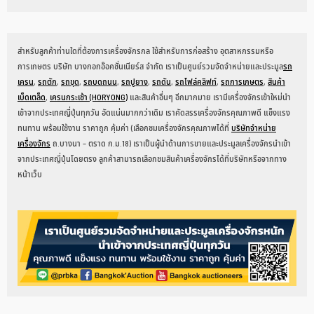
สำหรับลูกค้าท่านใดที่ต้องการเครื่องจักรกล ใช้สำหรับการก่อสร้าง อุตสาหกรรมหรือ
การเกษตร บริษัท บางกอกอ๊อคชั่นเนียร์ส จำกัด เราเป็นศูนย์รวมจัดจำหน่ายและประมูล
รถ
เครน
,
รถตัก
,
รถขุด
,
รถบดถนน
,
รถปูยาง
,
รถดัน
,
รถโฟล์คลิฟท์
,
รถการเกษตร
,
สินค้า
เบ็ดเตล็ด
,
เครนกระเช้า (HORYONG)
และสินค้าอื่นๆ อีกมากมาย เรามีเครื่องจักรเข้าใหม่นำ
เข้าจากประเทศญี่ปุ่นทุกวัน อัดแน่นมากกว่าเดิม เราคัดสรรเครื่องจักรคุณภาพดี แข็งแรง
ทนทาน พร้อมใช้งาน ราคาถูก คุ้มค่า (เลือกชมเครื่องจักรคุณภาพได้ที่
บริษัทจำหน่าย
เครื่องจักร
ถ.บางนา – ตราด ก.ม.18) เราเป็นผู้นำด้านการขายและประมูลเครื่องจักรนำเข้า
จากประเทศญี่ปุ่นโดยตรง ลูกค้าสามารถเลือกชมสินค้าเครื่องจักรได้ที่บริษัทหรือจากทาง
หน้าเว็บ