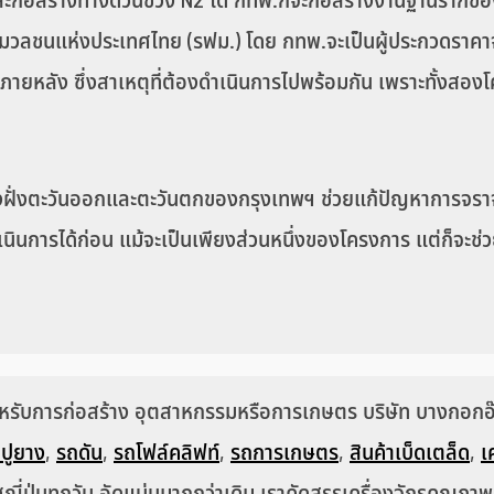
คาและก่อสร้างทางด่วนช่วง N2 ได้ กทพ.ก็จะก่อสร้างงานฐานร
มวลชนแห่งประเทศไทย (รฟม.) โดย กทพ.จะเป็นผู้ประกวดราคาจ
ภายหลัง ซึ่งสาเหตุที่ต้องดำเนินการไปพร้อมกัน เพราะทั้งสอ
งฝั่งตะวันออกและตะวันตกของกรุงเทพฯ ช่วยแก้ปัญหาการจรา
นินการได้ก่อน แม้จะเป็นเพียงส่วนหนึ่งของโครงการ แต่ก็จะช
สำหรับการก่อสร้าง อุตสาหกรรมหรือการเกษตร บริษัท บางกอกอ๊อ
ปูยาง
,
รถดัน
,
รถโฟล์คลิฟท์
,
รถการเกษตร
,
สินค้าเบ็ดเตล็ด
,
เ
ญี่ปุ่นทุกวัน อัดแน่นมากกว่าเดิม เราคัดสรรเครื่องจักรคุณภา