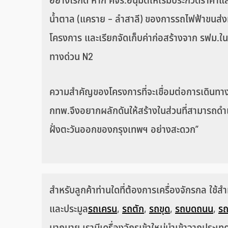
อย่างไรก็ดี หาก คจร.อนุมัติให้เริ่มประกวดรา
น้ำตาล (แคราย – ลำสาลี) ของการรถไฟฟ้าขนส่ง
โครงการ และเรียกจัดเก็บค่าก่อสร้างจาก รฟม.ใน
ทางด่วน N2
ความสำคัญของโครงการที่จะเชื่อมต่อการเดินทา
กทพ.จึงอยากผลักดันให้สร้างในส่วนที่สามารถดำเ
ฝั่งตะวันออกของกรุงเทพฯ อย่างสะดวก”
สำหรับลูกค้าท่านใดที่ต้องการเครื่องจักรกล ใช้
และประมูล
รถเครน
,
รถตัก
,
รถขุด
,
รถบดถนน
,
รถ
มากมาย เรามีเครื่องจักรเข้าใหม่นำเข้าจากประเทศ