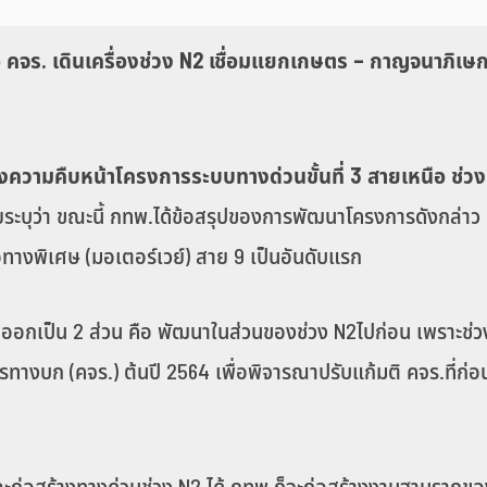
 คจร. เดินเครื่องช่วง N2 เชื่อมแยกเกษตร – กาญจนาภิเษ
ึงความคืบหน้าโครงการระบบทางด่วนขั้นที่ 3 สายเหนือ ช่ว
ระบุว่า ขณะนี้ กทพ.ได้ข้อสรุปของการพัฒนาโครงการดังกล่าว
งพิเศษ (มอเตอร์เวย์) สาย 9 เป็นอันดับแรก
ออกเป็น 2 ส่วน คือ พัฒนาในส่วนของช่วง N2ไปก่อน เพราะช่วง N
บก (คจร.) ต้นปี 2564 เพื่อพิจารณาปรับแก้มติ คจร.ที่ก่อนห