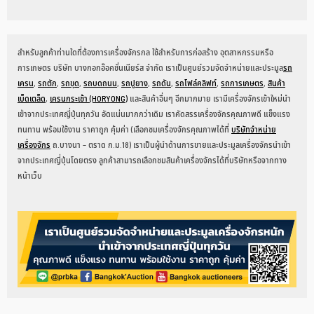
สำหรับลูกค้าท่านใดที่ต้องการเครื่องจักรกล ใช้สำหรับการก่อสร้าง อุตสาหกรรมหรือ
การเกษตร บริษัท บางกอกอ๊อคชั่นเนียร์ส จำกัด เราเป็นศูนย์รวมจัดจำหน่ายและประมูล
รถ
เครน
,
รถตัก
,
รถขุด
,
รถบดถนน
,
รถปูยาง
,
รถดัน
,
รถโฟล์คลิฟท์
,
รถการเกษตร
,
สินค้า
เบ็ดเตล็ด
,
เครนกระเช้า (HORYONG)
และสินค้าอื่นๆ อีกมากมาย เรามีเครื่องจักรเข้าใหม่นำ
เข้าจากประเทศญี่ปุ่นทุกวัน อัดแน่นมากกว่าเดิม เราคัดสรรเครื่องจักรคุณภาพดี แข็งแรง
ทนทาน พร้อมใช้งาน ราคาถูก คุ้มค่า (เลือกชมเครื่องจักรคุณภาพได้ที่
บริษัทจำหน่าย
เครื่องจักร
ถ.บางนา – ตราด ก.ม.18) เราเป็นผู้นำด้านการขายและประมูลเครื่องจักรนำเข้า
จากประเทศญี่ปุ่นโดยตรง ลูกค้าสามารถเลือกชมสินค้าเครื่องจักรได้ที่บริษัทหรือจากทาง
หน้าเว็บ