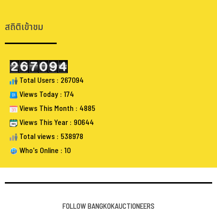
.
สถิติเข้าชม
Total Users : 267094
Views Today : 174
Views This Month : 4885
Views This Year : 90644
Total views : 538978
Who's Online : 10
FOLLOW BANGKOKAUCTIONEERS