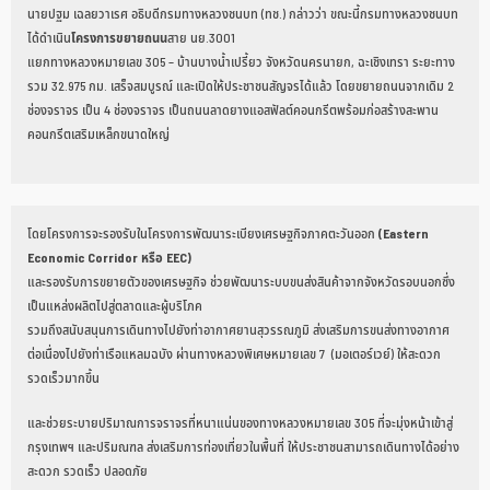
นายปฐม เฉลยวาเรศ อธิบดีกรมทางหลวงชนบท (ทช.) กล่าวว่า ขณะนี้กรมทางหลวงชนบท
ได้ดำเนิน
โครงการขยายถนน
สาย นย.3001
แยกทางหลวงหมายเลข 305 – บ้านบางน้ำเปรี้ยว จังหวัดนครนายก, ฉะเชิงเทรา ระยะทาง
รวม 32.975 กม. เสร็จสมบูรณ์ และเปิดให้ประชาชนสัญจรได้แล้ว โดยขยายถนนจากเดิม 2
ช่องจราจร เป็น 4 ช่องจราจร เป็นถนนลาดยางแอสฟัลต์คอนกรีตพร้อมก่อสร้างสะพาน
คอนกรีตเสริมเหล็กขนาดใหญ่
โดยโครงการจะรองรับในโครงการพัฒนาระเบียงเศรษฐกิจภาคตะวันออก
(Eastern
Economic Corridor หรือ EEC)
และรองรับการขยายตัวของเศรษฐกิจ ช่วยพัฒนาระบบขนส่งสินค้าจากจังหวัดรอบนอกซึ่ง
เป็นแหล่งผลิตไปสู่ตลาดและผู้บริโภค
รวมถึงสนับสนุนการเดินทางไปยังท่าอากาศยานสุวรรณภูมิ ส่งเสริมการขนส่งทางอากาศ
ต่อเนื่องไปยังท่าเรือแหลมฉบัง ผ่านทางหลวงพิเศษหมายเลข 7 (มอเตอร์เวย์) ให้สะดวก
รวดเร็วมากขึ้น
และช่วยระบายปริมาณการจราจรที่หนาแน่นของทางหลวงหมายเลข 305 ที่จะมุ่งหน้าเข้าสู่
กรุงเทพฯ และปริมณฑล ส่งเสริมการท่องเที่ยวในพื้นที่ ให้ประชาชนสามารถเดินทางได้อย่าง
สะดวก รวดเร็ว ปลอดภัย