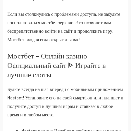
Если вы столкнулись с проблемами доступа, не забудьте
воспользоваться мостбет зеркало. Это позволит вам
беспрепятственно войти на сайт и продолжить игру.
Мостбет вход всегда открыт для вас!
Мостбет – Онлайн казино
Официальный сайт ᐈ Играйте в
лучшие слоты
Будьте всегда на шаг впереди с мобильным приложением
Mostbet! Установите его на свой смартфон или планшет и
получите доступ к лучшим играм и ставкам в любое
время и в любом месте.
Mostbet казино: Играйте в любимые игры казино