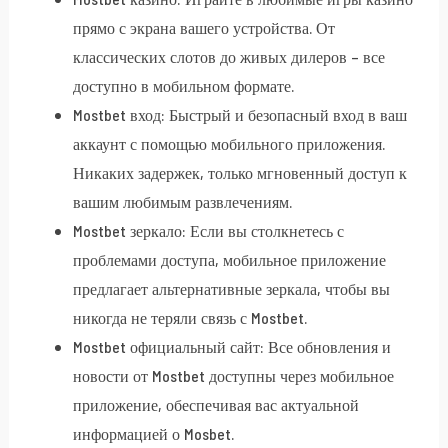
прямо с экрана вашего устройства. От
классических слотов до живых дилеров – все
доступно в мобильном формате.
Mostbet вход: Быстрый и безопасный вход в ваш
аккаунт с помощью мобильного приложения.
Никаких задержек, только мгновенный доступ к
вашим любимым развлечениям.
Mostbet зеркало: Если вы столкнетесь с
проблемами доступа, мобильное приложение
предлагает альтернативные зеркала, чтобы вы
никогда не теряли связь с Mostbet.
Mostbet официальный сайт: Все обновления и
новости от Mostbet доступны через мобильное
приложение, обеспечивая вас актуальной
информацией о Mosbet.