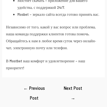
Мостбет скачать – приложение для вашего
удобства, с поддержкой 24/7.
Mosbet – зеркало сайта всегда готово принять вас.
Независимо от того, какой у вас вопрос или проблема,
наша команда поддержки клиентов готова помочь.
Обращайтесь к нам в любое время суток через онлайн-
чат, электронную почту или телефон.
В Mostbet ваш комфорт и удовлетворение – наш
приоритет!
←
Previous
Next Post
Post
→