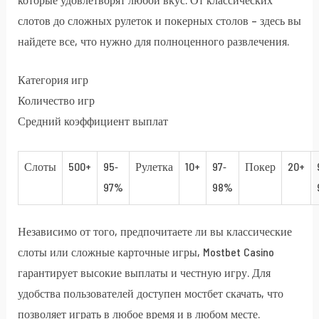
которые удовлетворят любой вкус. От классических
слотов до сложных рулеток и покерных столов – здесь вы
найдете все, что нужно для полноценного развлечения.
Категория игр
Количество игр
Средний коэффициент выплат
Слоты
500+
95-
Рулетка
10+
97-
Покер
20+
97%
98%
Независимо от того, предпочитаете ли вы классические
слоты или сложные карточные игры, Mostbet Casino
гарантирует высокие выплаты и честную игру. Для
удобства пользователей доступен мостбет скачать, что
позволяет играть в любое время и в любом месте.