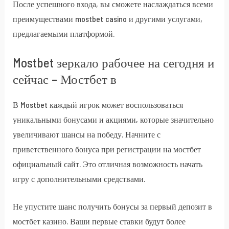
После успешного входа, вы сможете наслаждаться всеми
преимуществами mostbet casino и другими услугами,
предлагаемыми платформой.
Mostbet зеркало рабочее на сегодня и
сейчас – Мостбет в
В Mostbet каждый игрок может воспользоваться
уникальными бонусами и акциями, которые значительно
увеличивают шансы на победу. Начните с
приветственного бонуса при регистрации на мостбет
официальный сайт. Это отличная возможность начать
игру с дополнительными средствами.
Не упустите шанс получить бонусы за первый депозит в
мостбет казино. Ваши первые ставки будут более