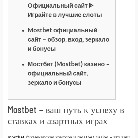
Официальный сайт ᐈ
Играйте в лучшие слоты
Mostbet официальный
сайт – обзор, вход, зеркало
и бонусы
Мостбет (Mostbet) казино –
официальный сайт,
зеркало и бонусы
Mostbet – ваш путь к успеху в
ставках и азартных играх
mostbet
букмекерская контора и mostbet casino – это ваш