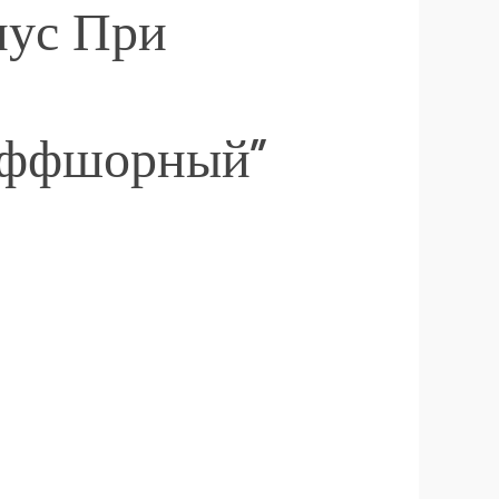
нус При
Оффшорный”