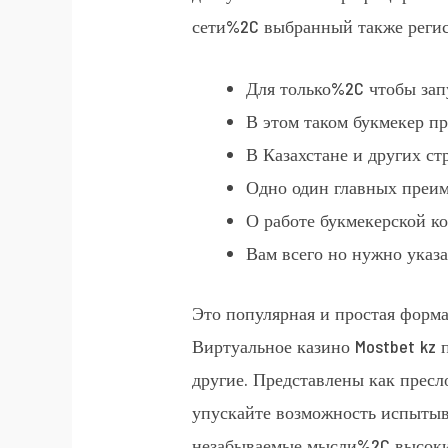
сети%2C выбранный также регис
Для только%2C чтобы запу
В этом таком букмекер п
В Казахстане и других с
Одно один главных преим
О работе букмекерской к
Вам всего но нужно указа
Это популярная и простая форм
Виртуальное казино Mostbet kz
другие. Представлены как прес
упускайте возможность испытыва
незабываемые мысли%2C высокие