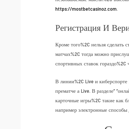
https://mostbetcasinoz.com
.
Регистрация И Вер
Кроме того%2C нельзя сделать с
матчах%2C тогда можно прислуша
спортивных ставок гораздо%2C 
В линии%2C Live и киберспорте
прематче а Live. В разделе” “о
карточные игры%2C такие как б
например электронные способы 