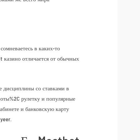
сомневаетесь в каких-то
t казино отличается от обычных
е дисциплины со ставками в
слоты%2C рулетку и популярные
абинете и банковскую карту
yeer.