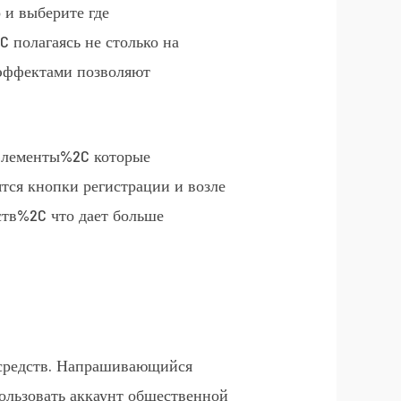
 и выберите где
 полагаясь не столько на
оэффектами позволяют
 элементы%2C которые
тся кнопки регистрации и возле
ств%2C что дает больше
 средств. Напрашивающийся
ользовать аккаунт общественной