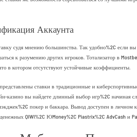
ификация Аккаунта
тавку судя мнению большинства. Так удобно%2C если вы 
ться к разумению других игроков. Тотализатор в Mostbe
что в котором отсутствуют устойчивые коэффициенты.
 представлены ставки в традиционные и киберспортивны
нлайн-казино вы найдете длинный выбор игр%2C начиная 
лэкджек%2C покер и баккара. Вывод доступен в личном к
денежных QIWI%2C ЮMoney%2C Piastrix%2C AdvCash и Pa