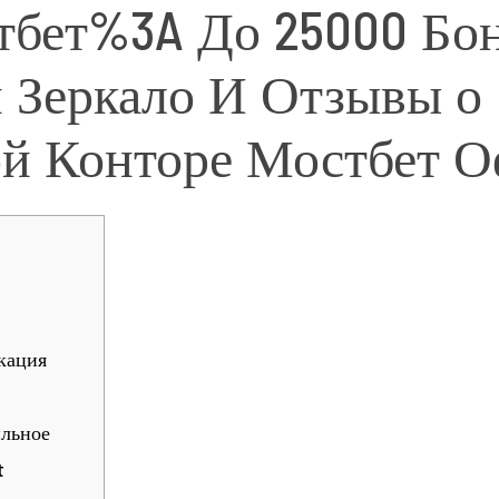
тбет%3A До 25000 Бо
 Зеркало И Отзывы о
ой Конторе Мостбет 
кация
ильное
t