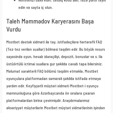
Nömrənizi daxil edin, təsdiq kodu alın, təzə parol təyin
edin və sayta iç olun.
Taleh Məmmədov Karyerasını Başa
Vurdu
Mostbet dəstək xidməti ilə tay, istifadəçilərə hərtərəfli FAQ
(Tez-tez verilən suallar) bölməsi təqdim edir. Bu böyük resurs
sayəsində oyun, hesab idarəçiliyi, depozit, bonuslar və s. Ilə
üstüörtülü ictimai suallara gur şəkildə cavab tapa bilərsiniz.
Məlumat xarakterli FAQ bölümü təqdim etməklə, Mostbet
oyunçulara platformadan səmərəli şəkildə istifadə etməyə
yardım edir. Keyfiyyətli müştəri xidməti Mostbet-i oyunçu
məmnunluğuna görə Azərbaycanda ön sıralara çıxaran
platformalardan birinə çevirmişdir. Araşdırmalarımız
əksəriyyət müştərilərin Mostbet müştəri xidmətlərinin işindən