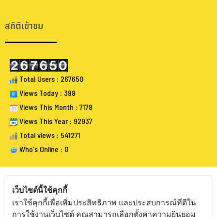
.
สถิติเข้าชม
Total Users : 267650
Views Today : 388
Views This Month : 7178
Views This Year : 92937
Total views : 541271
Who's Online : 0
เว็บไซต์นี้ใช้คุกกี้
เราใช้คุกกี้เพื่อเพิ่มประสิทธิภาพ และประสบการณ์ที่ดีใน
FOLLOW BANGKOKAUCTIONEERS
การใช้งานเว็บไซต์ คุณสามารถเลือกตั้งค่าความยินยอม