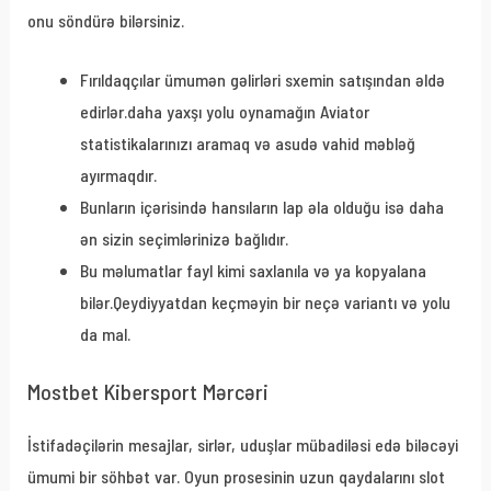
onu söndürə bilərsiniz.
Fırıldaqçılar ümumən gəlirləri sxemin satışından əldə
edirlər.daha yaxşı yolu oynamağın Aviator
statistikalarınızı aramaq və asudə vahid məbləğ
ayırmaqdır.
Bunların içərisində hansıların lap əla olduğu isə daha
ən sizin seçimlərinizə bağlıdır.
Bu məlumatlar fayl kimi saxlanıla və ya kopyalana
bilər.Qeydiyyatdan keçməyin bir neçə variantı və yolu
da mal.
Mostbet Kibersport Mərcəri
İstifadəçilərin mesajlar, sirlər, uduşlar mübadiləsi edə biləcəyi
ümumi bir söhbət var. Oyun prosesinin uzun qaydalarını slot