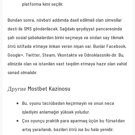
platforma kimi seçilir.
Bundan sonra, növbəti addımda daxil edilməli olan simvollar
dəsti ilə SMS göndəriləcək. Sağdakı qeydiyyat pəncərəsində
şah sosial şəbəkələrdən birini seçməyə və ondan say tikmək
ötrü istifadə etməyə imkan verən nişan var. Bunlar Facebook,
Google+, Twitter, Steam, Vkontakte və Odnoklassniki-dir. Bu,
əlinizdə olan və istənilən vaxt təqdim etməyə hazır olan vahid
sənəd olmalıdır.
Другие Mostbet Kazinosu
Bu, oyunu təcrübədən keçirməyin və onun necə
işlədiyini anlamağın yüksək yoludur.
Çox oyunçu praktik para aparmaq üçün bu fürsətdən
artıq yararlanıb, bəziləri ötrü isə bu hələ yenidir.