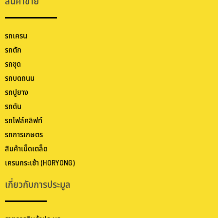
สินค้าขาย
รถเครน
รถตัก
รถขุด
รถบดถนน
รถปูยาง
รถดัน
รถโฟล์คลิฟท์
รถการเกษตร
สินค้าเบ็ดเตล็ด
เครนกระเช้า (HORYONG)
เกี่ยวกับการประมูล