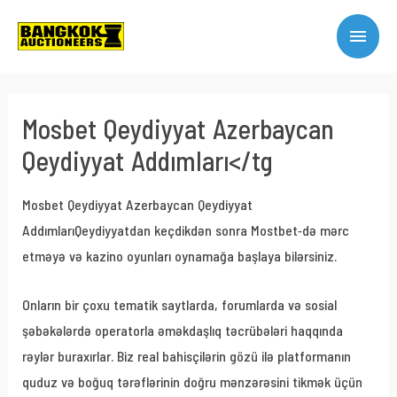
Mosbet Qeydiyyat Azerbaycan
Qeydiyyat Addımları</tg
Mosbet Qeydiyyat Azerbaycan Qeydiyyat
AddımlarıQeydiyyatdan keçdikdən sonra Mostbet-də mərc
etməyə və kazino oyunları oynamağa başlaya bilərsiniz.
Onların bir çoxu tematik saytlarda, forumlarda və sosial
şəbəkələrdə operatorla əməkdaşlıq təcrübələri haqqında
rəylər buraxırlar. Biz real bahisçilərin gözü ilə platformanın
quduz və boğuq tərəflərinin doğru mənzərəsini tikmək üçün