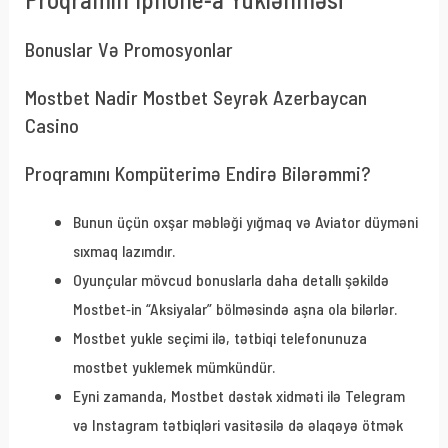
Proqramın Iphone-a Yüklənməsi
Bonuslar Və Promosyonlar
Mostbet Nadir Mostbet Seyrək Azerbaycan
Casino
Proqramını Kompüterimə Endirə Bilərəmmi?
Bunun üçün oxşar məbləği yığmaq və Aviator düyməni
sıxmaq lazımdır.
Oyunçular mövcud bonuslarla daha detallı şəkildə
Mostbet-in “Aksiyalar” bölməsində aşna ola bilərlər.
Mostbet yukle seçimi ilə, tətbiqi telefonunuza
mostbet yuklemek mümkündür.
Eyni zamanda, Mostbet dəstək xidməti ilə Telegram
və Instagram tətbiqləri vasitəsilə də əlaqəyə ötmək