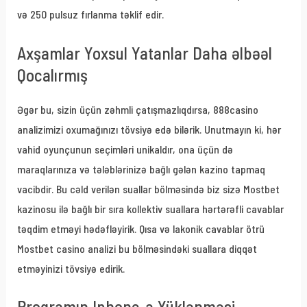
və 250 pulsuz fırlanma təklif edir.
Axşamlar Yoxsul Yatanlar Daha əlbəəl
Qocalırmış
Əgər bu, sizin üçün zəhmli çatışmazlıqdırsa, 888casino
analizimizi oxumağınızı tövsiyə edə bilərik. Unutmayın ki, hər
vahid oyunçunun seçimləri unikaldır, ona üçün də
maraqlarınıza və tələblərinizə bağlı gələn kazino tapmaq
vacibdir. Bu cəld verilən suallar bölməsində biz sizə Mostbet
kazinosu ilə bağlı bir sıra kollektiv suallara hərtərəfli cavablar
təqdim etməyi hədəfləyirik. Qısa və lakonik cavablar ötrü
Mostbet casino analizi bu bölməsindəki suallara diqqət
etməyinizi tövsiyə edirik.