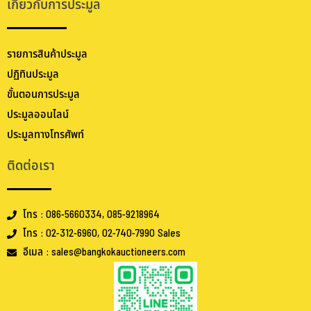
เกี่ยวกับการประมูล
รายการสินค้าประมูล
ปฏิทินประมูล
ขั้นตอนการประมูล
ประมูลออนไลน์
ประมูลทางโทรศัพท์
ติดต่อเรา
โทร : 086-5660334, 085-9218964
โทร : 02-312-6960, 02-740-7990 Sales
อีเมล : sales@bangkokauctioneers.com