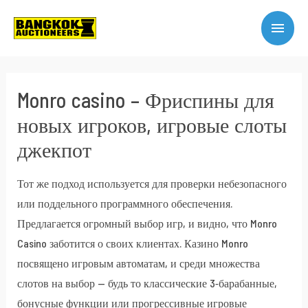
Monro casino – Фриспины для
новых игроков, игровые слоты
джекпот
Тот же подход используется для проверки небезопасного
или поддельного программного обеспечения.
Предлагается огромный выбор игр, и видно, что Monro
Casino заботится о своих клиентах. Казино Monro
посвящено игровым автоматам, и среди множества
слотов на выбор — будь то классические 3-барабанные,
бонусные функции или прогрессивные игровые