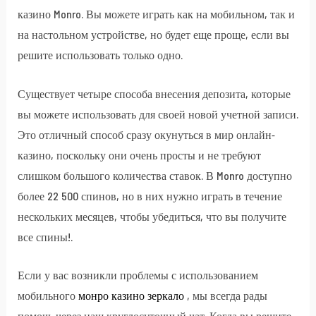
казино Monro. Вы можете играть как на мобильном, так и
на настольном устройстве, но будет еще проще, если вы
решите использовать только одно.
Существует четыре способа внесения депозита, которые
вы можете использовать для своей новой учетной записи.
Это отличный способ сразу окунуться в мир онлайн-
казино, поскольку они очень просты и не требуют
слишком большого количества ставок. В Monro доступно
более 22 500 спинов, но в них нужно играть в течение
нескольких месяцев, чтобы убедиться, что вы получите
все спины!.
Если у вас возникли проблемы с использованием
мобильного
монро казино зеркало
, мы всегда рады