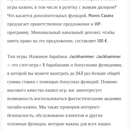
игры казино, в том числе в рулетку с живым дилером?
Что касается дополнительных функций, Monro Casino
предлагает приветственное предложение и VIP-
программу. Минимальный начальный депозит, чтобы
иметь право на это предложение, составляет 100 €.
Тип игры: Название барабана: Jackhammer: Jackhammer
— это слот-игра с 5 барабанами и бонусными функциями,
в которой вы можете выиграть до 243 раз больше общей
суммы ставки с помощью бонусных функций. Помимо
высокого качества наших игр, вас заинтересует
возможность воспользоваться фантастическими акциями
онлайн-казино. Мы также проверим интернет-
безопасность, обслуживание клиентов и другие
основные функции, которые важны для всех наших