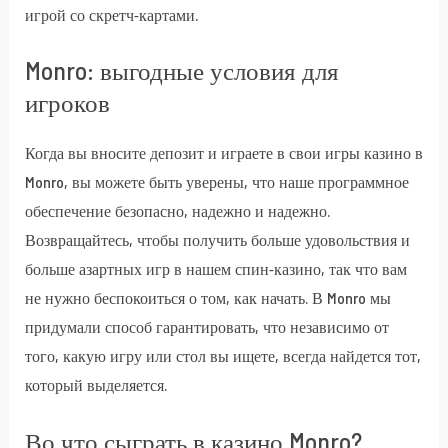
игрой со скретч-картами.
Monro: выгодные условия для
игроков
Когда вы вносите депозит и играете в свои игры казино в
Monro, вы можете быть уверены, что наше программное
обеспечение безопасно, надежно и надежно.
Возвращайтесь, чтобы получить больше удовольствия и
больше азартных игр в нашем спин-казино, так что вам
не нужно беспокоиться о том, как начать. В Monro мы
придумали способ гарантировать, что независимо от
того, какую игру или стол вы ищете, всегда найдется тот,
который выделяется.
Во что сыграть в казино Monro?