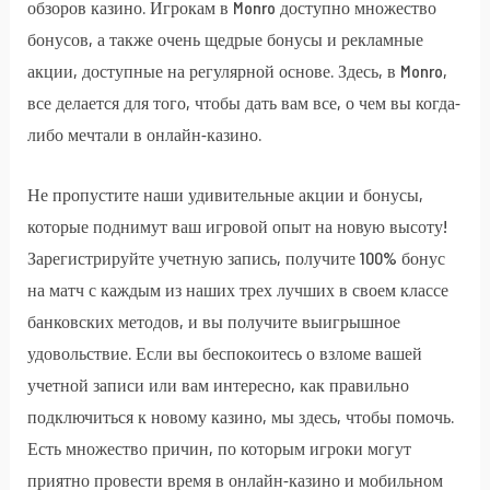
обзоров казино. Игрокам в Monro доступно множество
бонусов, а также очень щедрые бонусы и рекламные
акции, доступные на регулярной основе. Здесь, в Monro,
все делается для того, чтобы дать вам все, о чем вы когда-
либо мечтали в онлайн-казино.
Не пропустите наши удивительные акции и бонусы,
которые поднимут ваш игровой опыт на новую высоту!
Зарегистрируйте учетную запись, получите 100% бонус
на матч с каждым из наших трех лучших в своем классе
банковских методов, и вы получите выигрышное
удовольствие. Если вы беспокоитесь о взломе вашей
учетной записи или вам интересно, как правильно
подключиться к новому казино, мы здесь, чтобы помочь.
Есть множество причин, по которым игроки могут
приятно провести время в онлайн-казино и мобильном