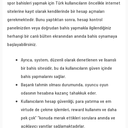
spor bahisleri yapmak için Türk kullanıcıların öncelikle internet
sitelerine kayıt olarak kendilerinde bir hesap açmaları
gerekmektedir. Bunu yaptıktan sonra, hesap kontrol
panelinizden veya doğrudan bahis yapmakla ilgilendiğiniz
herhangi bir canlı bülten ekranından anında bahis oynamaya
başlayabilirsiniz.
Ayrıca, system, düzenli olarak denetlenen ve lisanslı
bir bahis sitesidir, bu da kullanıcıların güven içinde
bahis yapmalarını sağlar.
Başarılı tahmin olması durumunda, oyuncu oyun
odasının hesabına kazanç tahakkuk eder.
Kullanıcıların hesap güvenliği, para yatırma ve em
virtude de çekme işlemleri, reward kullanımı ve daha
pek çok” “konuda merak ettikleri sorulara anında ve
açıklayıcı yanıtlar sağlamaktadırlar.