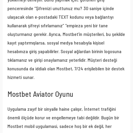
yüklemeyi deneyin. Bunu yapmak için, görünen giriş
penceresinde “Şifrenizi unuttunuz mu? 30 saniye içinde
ulaşacak olan e-postadaki TEXT kodunu veya bağlantıyı
kullanarak şifreyi sıfırlamanız” “empieza yeni bir tane
oluşturmanız gerekir. Ayrıca, Mostbet’in müşterileri, bu şekilde
kayıt yaptırmışlarsa, sosyal medya hesabıyla kişisel
hesabınıza giriş yapabilirler. Sosyal ağlardan birinin logosuna
tıklamanız ve girişi onaylamanız yeterlidir. Müşteri desteği
konusunda da iddialı olan Mostbet, 7/24 erişilebilen bir destek
hizmeti sunar.
Mostbet Aviator Oyunu
Uygulama zayıf bir sinyalle haine çalışır, İnternet trafiğini
önemli ölçüde korur ve engellemeye tabi değildir. Bugün bir
Mostbet mobil uygulamasi, sadece hoş bir ek değil, her