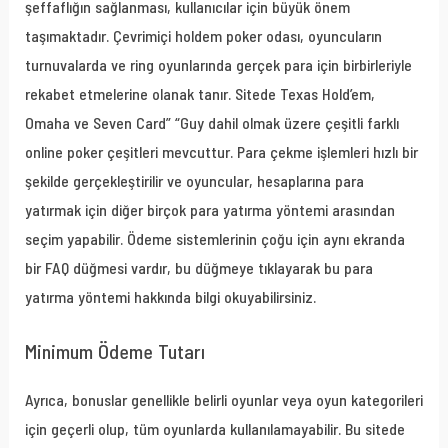
şeffaflığın sağlanması, kullanıcılar için büyük önem
taşımaktadır. Çevrimiçi holdem poker odası, oyuncuların
turnuvalarda ve ring oyunlarında gerçek para için birbirleriyle
rekabet etmelerine olanak tanır. Sitede Texas Hold’em,
Omaha ve Seven Card” “Guy dahil olmak üzere çeşitli farklı
online poker çeşitleri mevcuttur. Para çekme işlemleri hızlı bir
şekilde gerçekleştirilir ve oyuncular, hesaplarına para
yatırmak için diğer birçok para yatırma yöntemi arasından
seçim yapabilir. Ödeme sistemlerinin çoğu için aynı ekranda
bir FAQ düğmesi vardır, bu düğmeye tıklayarak bu para
yatırma yöntemi hakkında bilgi okuyabilirsiniz.
Minimum Ödeme Tutarı
Ayrıca, bonuslar genellikle belirli oyunlar veya oyun kategorileri
için geçerli olup, tüm oyunlarda kullanılamayabilir. Bu sitede