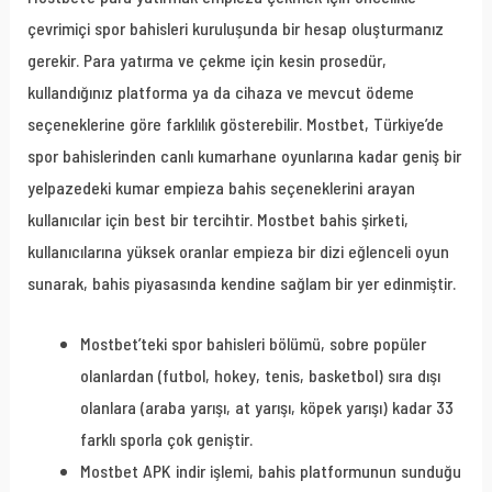
çevrimiçi spor bahisleri kuruluşunda bir hesap oluşturmanız
gerekir. Para yatırma ve çekme için kesin prosedür,
kullandığınız platforma ya da cihaza ve mevcut ödeme
seçeneklerine göre farklılık gösterebilir. Mostbet, Türkiye’de
spor bahislerinden canlı kumarhane oyunlarına kadar geniş bir
yelpazedeki kumar empieza bahis seçeneklerini arayan
kullanıcılar için best bir tercihtir. Mostbet bahis şirketi,
kullanıcılarına yüksek oranlar empieza bir dizi eğlenceli oyun
sunarak, bahis piyasasında kendine sağlam bir yer edinmiştir.
Mostbet’teki spor bahisleri bölümü, sobre popüler
olanlardan (futbol, hokey, tenis, basketbol) sıra dışı
olanlara (araba yarışı, at yarışı, köpek yarışı) kadar 33
farklı sporla çok geniştir.
Mostbet APK indir işlemi, bahis platformunun sunduğu