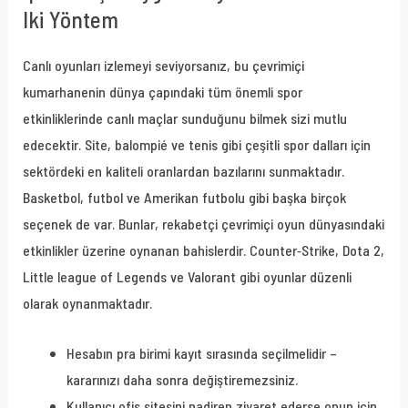
Iki Yöntem
Canlı oyunları izlemeyi seviyorsanız, bu çevrimiçi
kumarhanenin dünya çapındaki tüm önemli spor
etkinliklerinde canlı maçlar sunduğunu bilmek sizi mutlu
edecektir. Site, balompié ve tenis gibi çeşitli spor dalları için
sektördeki en kaliteli oranlardan bazılarını sunmaktadır.
Basketbol, ​​futbol ve Amerikan futbolu gibi başka birçok
seçenek de var. Bunlar, rekabetçi çevrimiçi oyun dünyasındaki
etkinlikler üzerine oynanan bahislerdir. Counter-Strike, Dota 2,
Little league of Legends ve Valorant gibi oyunlar düzenli
olarak oynanmaktadır.
Hesabın pra birimi kayıt sırasında seçilmelidir –
kararınızı daha sonra değiştiremezsiniz.
Kullanıcı ofis sitesini nadiren ziyaret ederse onun için