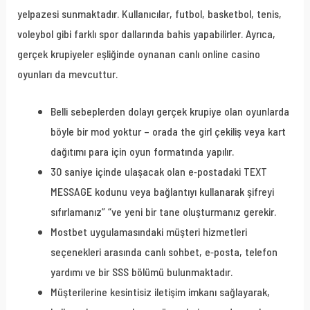
yelpazesi sunmaktadır. Kullanıcılar, futbol, ​​basketbol, ​​tenis,
voleybol gibi farklı spor dallarında bahis yapabilirler. Ayrıca,
gerçek krupiyeler eşliğinde oynanan canlı online casino
oyunları da mevcuttur.
Belli sebeplerden dolayı gerçek krupiye olan oyunlarda
böyle bir mod yoktur – orada the girl çekiliş veya kart
dağıtımı para için oyun formatında yapılır.
30 saniye içinde ulaşacak olan e-postadaki TEXT
MESSAGE kodunu veya bağlantıyı kullanarak şifreyi
sıfırlamanız” “ve yeni bir tane oluşturmanız gerekir.
Mostbet uygulamasındaki müşteri hizmetleri
seçenekleri arasında canlı sohbet, e-posta, telefon
yardımı ve bir SSS bölümü bulunmaktadır.
Müşterilerine kesintisiz iletişim imkanı sağlayarak,