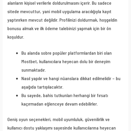
alanların kişisel verilerle doldurulmasını içerir. Bu sadece
sitede mevcuttur, yani mobil uygulama aracılığıyla kayıt
yaptırırken mevcut değildir. Profilinizi doldurmak, hoşgeldin
bonusu almak ve ilk ödeme talebinizi yapmak için bir ön
koşuldur.
Bu alanda sobre popüler platformlardan biri olan
Mostbet, kullanıcılara heyecan dolu bir deneyim
sunmaktadır.
Nasıl yapılır ve hangi nüanslara dikkat edilmelidir – bu
aşağıda tartışılacaktır.
Bu sayede, bahis tutkunları herhangi bir fırsatı
kaçırmadan eğlenceye devam edebilirler.
Geniş oyun seçenekleri, mobil uyumluluk, güvenilirlik ve
kullanıcı dostu yaklaşımı sayesinde kullanıcılarına heyecan