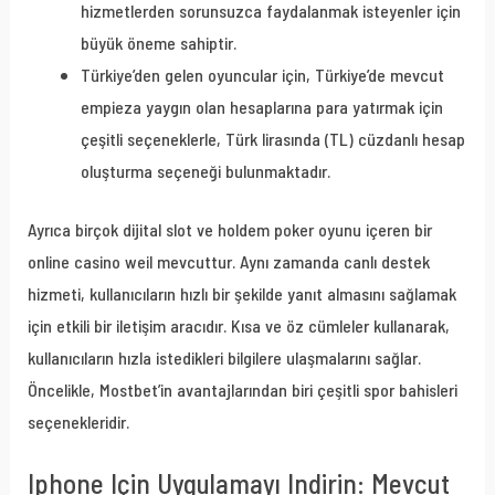
hizmetlerden sorunsuzca faydalanmak isteyenler için
büyük öneme sahiptir.
Türkiye’den gelen oyuncular için, Türkiye’de mevcut
empieza yaygın olan hesaplarına para yatırmak için
çeşitli seçeneklerle, Türk lirasında (TL) cüzdanlı hesap
oluşturma seçeneği bulunmaktadır.
Ayrıca birçok dijital slot ve holdem poker oyunu içeren bir
online casino weil mevcuttur. Aynı zamanda canlı destek
hizmeti, kullanıcıların hızlı bir şekilde yanıt almasını sağlamak
için etkili bir iletişim aracıdır. Kısa ve öz cümleler kullanarak,
kullanıcıların hızla istedikleri bilgilere ulaşmalarını sağlar.
Öncelikle, Mostbet’in avantajlarından biri çeşitli spor bahisleri
seçenekleridir.
Iphone Için Uygulamayı Indirin: Mevcut