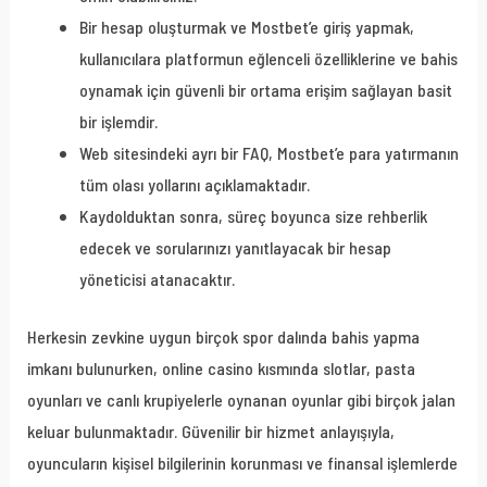
Bir hesap oluşturmak ve Mostbet’e giriş yapmak,
kullanıcılara platformun eğlenceli özelliklerine ve bahis
oynamak için güvenli bir ortama erişim sağlayan basit
bir işlemdir.
Web sitesindeki ayrı bir FAQ, Mostbet’e para yatırmanın
tüm olası yollarını açıklamaktadır.
Kaydolduktan sonra, süreç boyunca size rehberlik
edecek ve sorularınızı yanıtlayacak bir hesap
yöneticisi atanacaktır.
Herkesin zevkine uygun birçok spor dalında bahis yapma
imkanı bulunurken, online casino kısmında slotlar, pasta
oyunları ve canlı krupiyelerle oynanan oyunlar gibi birçok jalan
keluar bulunmaktadır. Güvenilir bir hizmet anlayışıyla,
oyuncuların kişisel bilgilerinin korunması ve finansal işlemlerde