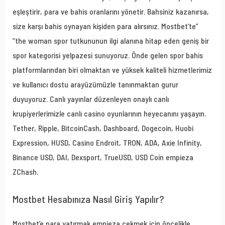
eşleştirir, para ve bahis oranlarını yönetir. Bahsiniz kazanırsa,
size karşı bahis oynayan kişiden para alırsınız. Mostbet’te”
“the woman spor tutkununun ilgi alanına hitap eden geniş bir
spor kategorisi yelpazesi sunuyoruz. Önde gelen spor bahis
platformlarından biri olmaktan ve yüksek kaliteli hizmetlerimiz
ve kullanıcı dostu arayüzümüzle tanınmaktan gurur
duyuyoruz. Canlı yayınlar düzenleyen onaylı canlı
krupiyerlerimizle canlı casino oyunlarının heyecanını yaşayın.
Tether, Ripple, BitcoinCash, Dashboard, Dogecoin, Huobi
Expression, HUSD, Casino Endroit, TRON, ADA, Axie Infinity,
Binance USD, DAI, Dexsport, TrueUSD, USD Coin empieza
ZChash.
Mostbet Hesabınıza Nasıl Giriş Yapılır?
Mostbet’e para yatırmak empieza çekmek için öncelikle