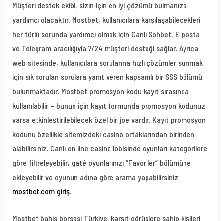
Müşteri destek ekibi, sizin için en iyi çözümü bulmanıza
yardımcı olacaktır. Mostbet, kullanıcılara karşılaşabilecekleri
her türlü sorunda yardımcı olmak için Canlı Sohbet, E-posta
ve Telegram aracılığıyla 7/24 müşteri desteği sağlar. Ayrıca
web sitesinde, kullanıcılara sorularına hızlı çözümler sunmak
için sık sorulan sorulara yanıt veren kapsamlı bir SSS bölümü
bulunmaktadır. Mostbet promosyon kodu kayıt sırasında
kullanılabilir – bunun için kayıt formunda promosyon kodunuz
varsa etkinleştirilebilecek özel bir joe vardır. Kayıt promosyon
kodunu özellikle sitemizdeki casino ortaklarından birinden
alabilirsiniz. Canlı on line casino lobisinde oyunları kategorilere
göre filtreleyebilir, gaté oyunlarınızı “Favoriler” bölümüne
ekleyebilir ve oyunun adına göre arama yapabilirsiniz
mostbet.com giriş
.
Mostbet bahis borsası Türkiye, karşıt görüşlere sahip kişileri