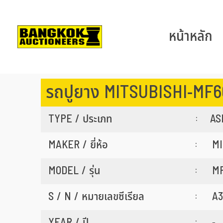
หน้าหลัก
รถปูยาง MITSUBISHI-MF6
TYPE / ประเภท
AS
:
MAKER / ยี่ห้อ
MI
:
MODEL / รุ่น
M
:
S / N / หมายเลขซีเรียล
A3
:
YEAR / ปี
-
: