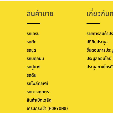
สินค้าขาย
เกี่ยวกับ
รถเครน
รายการสินค้าปร
รถตัก
ปฏิทินประมูล
รถขุด
ขั้นตอนการประม
รถบดถนน
ประมูลออนไลน์
รถปูยาง
ประมูลทางโทรศั
รถดัน
รถโฟล์คลิฟท์
รถการเกษตร
สินค้าเบ็ดเตล็ด
เครนกระเช้า (HORYONG)