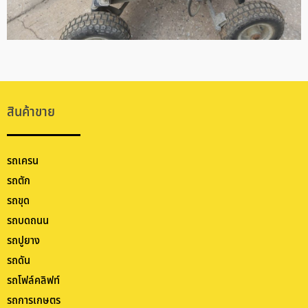
สินค้าขาย
รถเครน
รถตัก
รถขุด
รถบดถนน
รถปูยาง
รถดัน
รถโฟล์คลิฟท์
รถการเกษตร