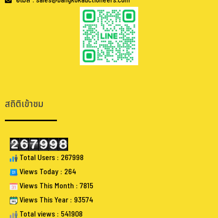
อีเมล : sales@bangkokauctioneers.com
.
.
สถิติเข้าชม
Total Users : 267998
Views Today : 264
Views This Month : 7815
Views This Year : 93574
Total views : 541908