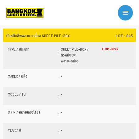
LOT : 043
ตัวหนีบชิพพลาย+กล่อง SHEET PILE+BOX
TYPE / ประเภท
:
SHEET PILE+BOX /
FROM JAPAN
ตัวหนีบชิพ
พลาย+กล่อง
MAKER / ยี่ห้อ
:
-
MODEL / รุ่น
:
-
S / N / หมายเลขซีเรียล
:
-
YEAR / ปี
:
-