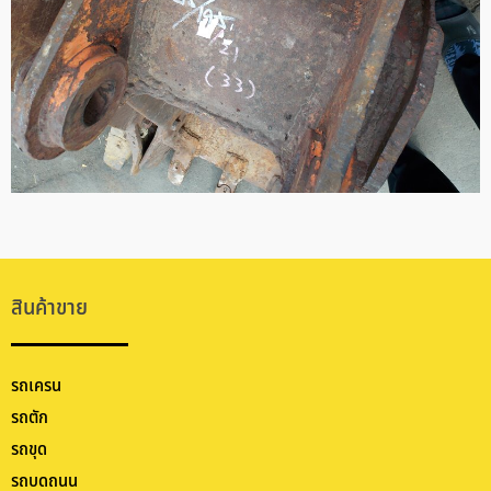
สินค้าขาย
รถเครน
รถตัก
รถขุด
รถบดถนน